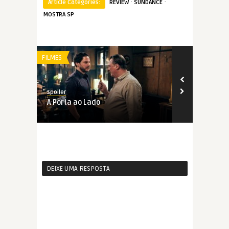
·
·
Article Categories:
REVIEW
SUNDANCE
MOSTRA SP
FILMES
FILMES
Spoiler
Spoiler
A Porta ao Lado
Clara Sola
DEIXE UMA RESPOSTA