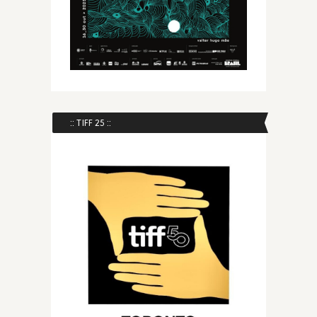
:: TIFF 25 ::