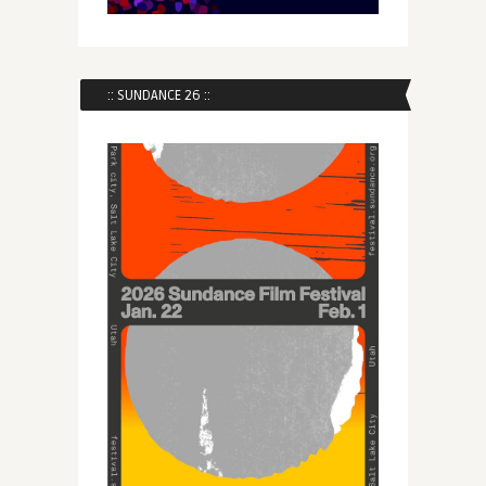
:: SUNDANCE 26 ::