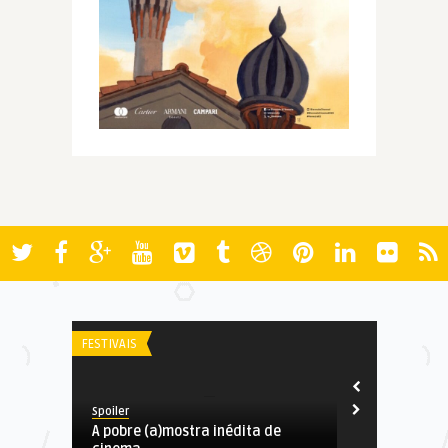
FESTIVAIS
AWARDS
Spoiler
Spoiler
A pobre (a)mostra inédita de
Indicados ao