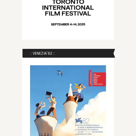
:: VENEZIA´82 ::