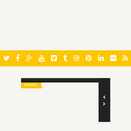
Spoiler
Spoiler
Oscar 2022: Melhor Diretor
O Anjo Ferid
AWARDS
REVIEW