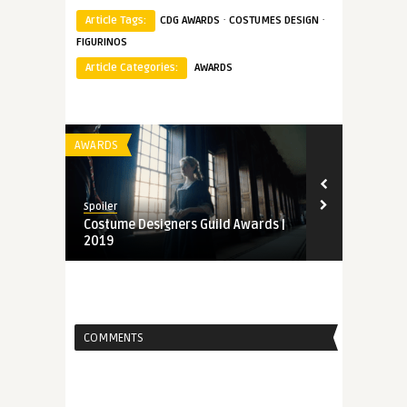
·
·
Article Tags:
CDG AWARDS
COSTUMES DESIGN
FIGURINOS
Article Categories:
AWARDS
AWARDS
AWARDS
Spoiler
Spoiler
Costume Designers Guild Awards |
Indicados a
2019
Guild Award
COMMENTS