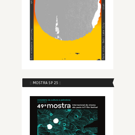
:: MOSTRA SP 25 ::