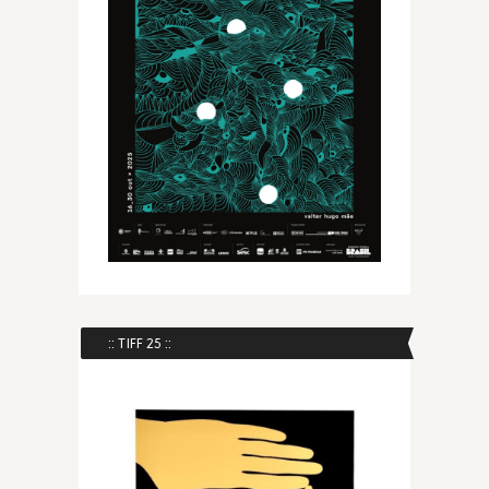
:: TIFF 25 ::