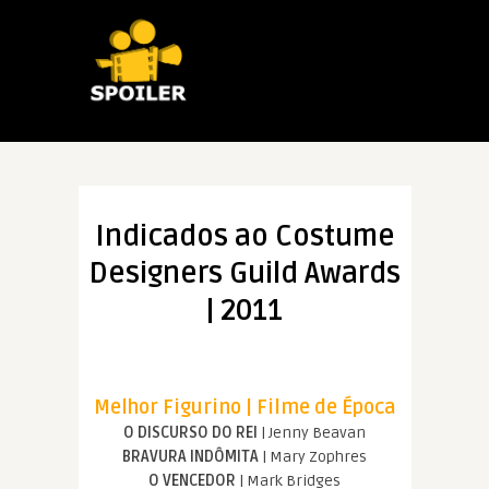
Indicados ao Costume
Designers Guild Awards
| 2011
Melhor Figurino | Filme de Época
O DISCURSO DO REI
| Jenny Beavan
BRAVURA INDÔMITA
| Mary Zophres
O VENCEDOR
| Mark Bridges