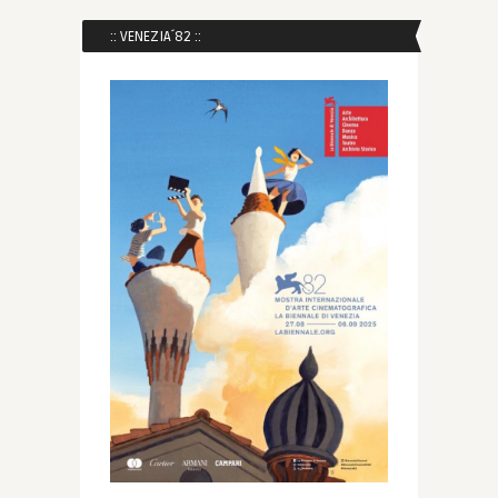
:: VENEZIA´82 ::