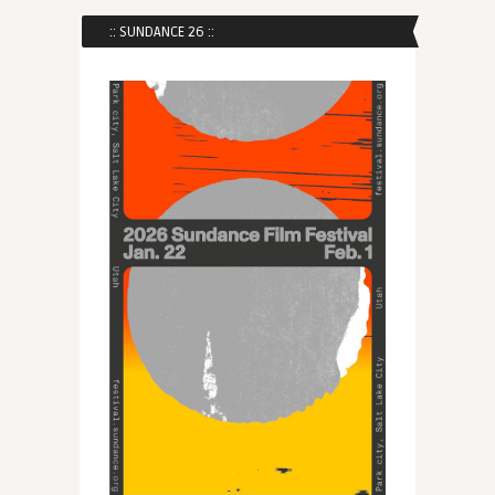
:: SUNDANCE 26 ::