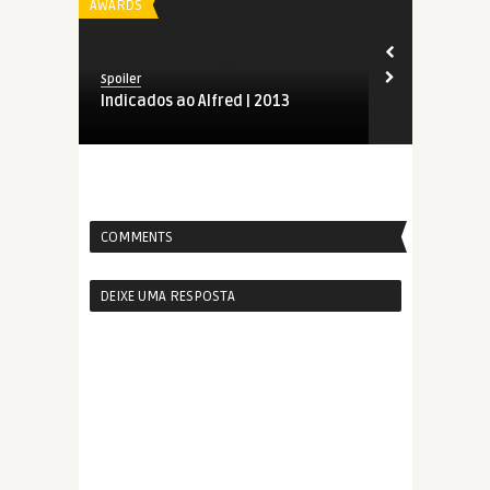
AWARDS
AWARDS
Spoiler
Spoiler
Indicados ao Alfred | 2013
Os Alfreds |
COMMENTS
DEIXE UMA RESPOSTA