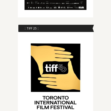
:: TIFF 25 ::