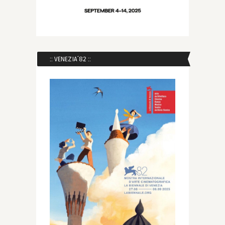
:: VENEZIA´82 ::