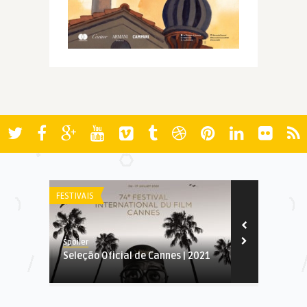
FESTIVAIS
FESTIVAIS
Spoiler
Spoiler
Seleção Oficial de Cannes | 2021
Annecy 2011