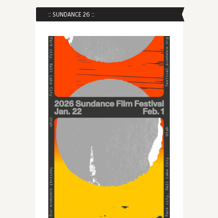
:: SUNDANCE 26 ::