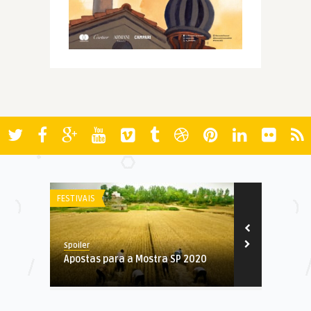
FESTIVAIS
AWARDS
Spoiler
Spoiler
Apostas para a Mostra SP 2020
Washington D
Association 