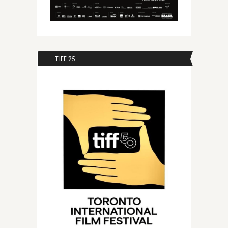
:: TIFF 25 ::