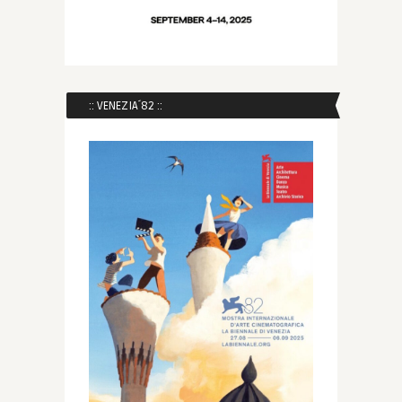
:: VENEZIA´82 ::