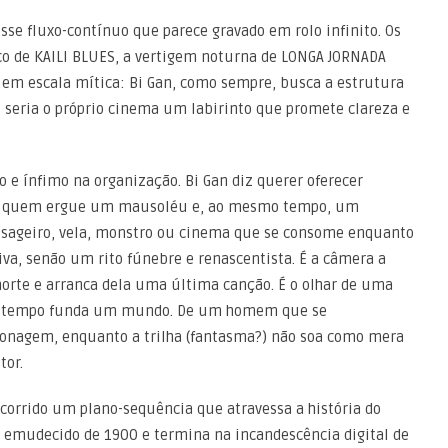
sse fluxo-contínuo que parece gravado em rolo infinito. Os
co de KAILI BLUES, a vertigem noturna de LONGA JORNADA
em escala mítica: Bi Gan, como sempre, busca a estrutura
o seria o próprio cinema um labirinto que promete clareza e
e ínfimo na organização. Bi Gan diz querer oferecer
 de quem ergue um mausoléu e, ao mesmo tempo, um
assageiro, vela, monstro ou cinema que se consome enquanto
tiva, senão um rito fúnebre e renascentista. É a câmera a
orte e arranca dela uma última canção. É o olhar de uma
mo tempo funda um mundo. De um homem que se
nagem, enquanto a trilha (fantasma?) não soa como mera
tor.
rcorrido um plano-sequência que atravessa a história do
 emudecido de 1900 e termina na incandescência digital de