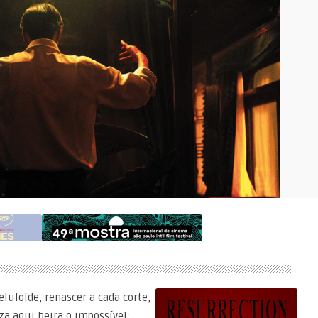
eluloide, renascer a cada corte,
za aqui beira o impossível: