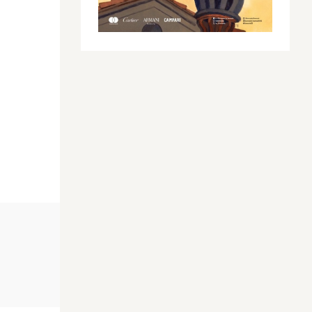
FILMES
FILMES
Spoiler
Spoiler
ingo
Enzo
Um Poeta