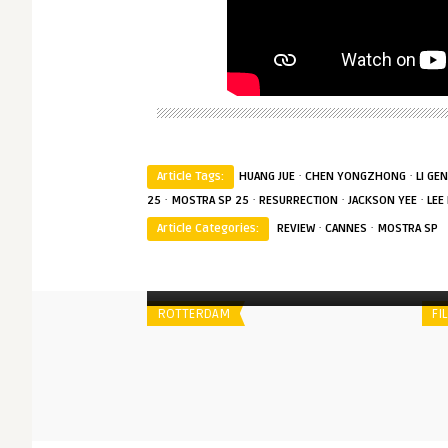
·
·
Article Tags:
HUANG JUE
CHEN YONGZHONG
LI GE
·
·
·
·
25
MOSTRA SP 25
RESURRECTION
JACKSON YEE
LEE
·
·
Article Categories:
REVIEW
CANNES
MOSTRA SP
Spoiler
S
Dois Procuradores
ROTTERDAM
FI