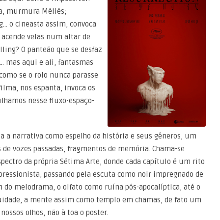
ra, murmura Méliès;
g… o cineasta assim, convoca
 acende velas num altar de
lling? O panteão que se desfaz
… mas aqui e ali, fantasmas
como se o rolo nunca parasse
filma, nos espanta, invoca os
ulhamos nesse fluxo-espaço-
a a narrativa como espelho da história e seus gêneros, um
os de vozes passadas, fragmentos de memória. Chama-se
ectro da própria Sétima Arte, donde cada capítulo é um rito
pressionista, passando pela escuta como noir impregnado de
do melodrama, o olfato como ruína pós-apocalíptica, até o
uidade, a mente assim como templo em chamas, de fato um
nossos olhos, não à toa o poster.