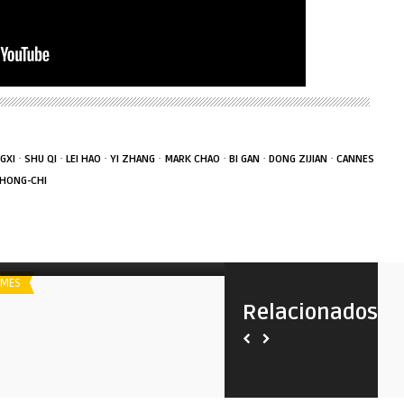
·
·
·
·
·
·
·
NGXI
SHU QI
LEI HAO
YI ZHANG
MARK CHAO
BI GAN
DONG ZIJIAN
CANNES
 HONG-CHI
poiler
A Única Saída
LMES
SAN SEBASTIAN
Relacionados
Spoiler
O Olhar Misterioso do Flam