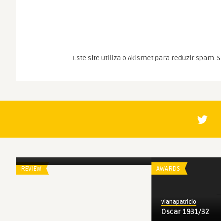
Este site utiliza o Akismet para reduzir spam.
S
Spoiler
O Botão de Pérola
REVIEW
AWARDS
vianapatricio
Oscar 1931/32