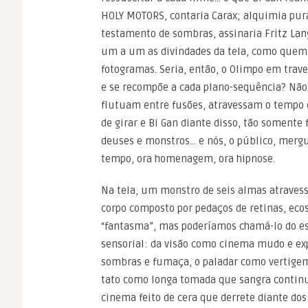
HOLY MOTORS, contaria Carax; alquimia pu
testamento de sombras, assinaria Fritz Lan
um a um as divindades da tela, como quem
fotogramas. Seria, então, o Olimpo em trave
e se recompõe a cada plano-sequência? Não
flutuam entre fusões, atravessam o tempo 
de girar e Bi Gan diante disso, tão somente 
deuses e monstros… e nós, o público, merg
tempo, ora homenagem, ora hipnose.
Na tela, um monstro de seis almas atravess
corpo composto por pedaços de retinas, ec
“fantasma”, mas poderíamos chamá-lo do esp
sensorial: da visão como cinema mudo e ex
sombras e fumaça, o paladar como vertigem 
tato como longa tomada que sangra contin
cinema feito de cera que derrete diante dos 