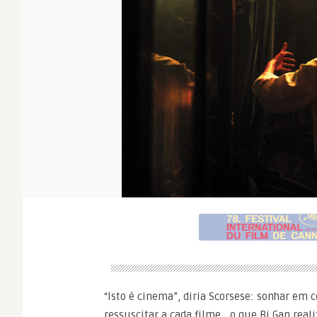
“Isto é cinema”, diria Scorsese: sonhar em c
ressuscitar a cada filme… o que Bi Gan reali