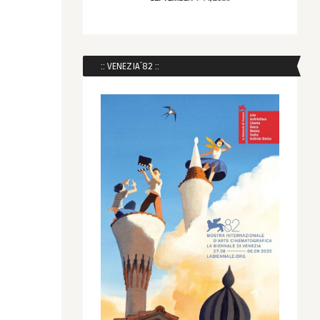
:: VENEZIA´82 ::