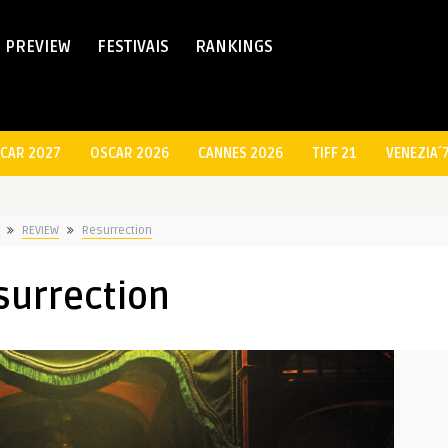
PREVIEW
FESTIVAIS
RANKINGS
CAR 2027
OSCAR 2026
CANNES 2026
TIFF 21
VENEZIA´
REVIEW
Resurrection
surrection