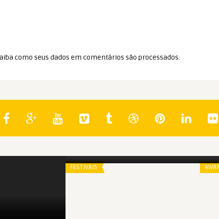
aiba como seus dados em comentários são processados
.
Spoiler
Spo
Seleção Oficial de Veneza | 2018
Os
FESTIVAIS
AWA