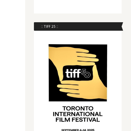
:: TIFF 25 ::