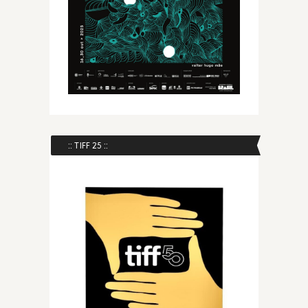
:: TIFF 25 ::