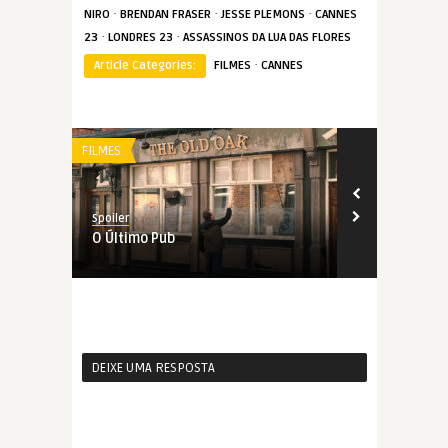
·
·
·
NIRO
BRENDAN FRASER
JESSE PLEMONS
CANNES
·
·
23
LONDRES 23
ASSASSINOS DA LUA DAS FLORES
·
Article Categories:
FILMES
CANNES
FILMES
FILMES
Spoiler
Spoiler
O Último Pub
O Sequestro
DEIXE UMA RESPOSTA