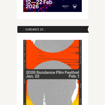
:: SUNDANCE 26 ::