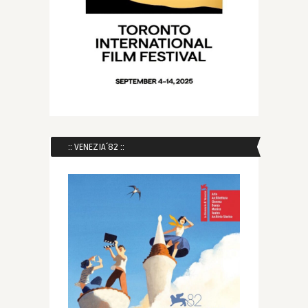
:: VENEZIA´82 ::