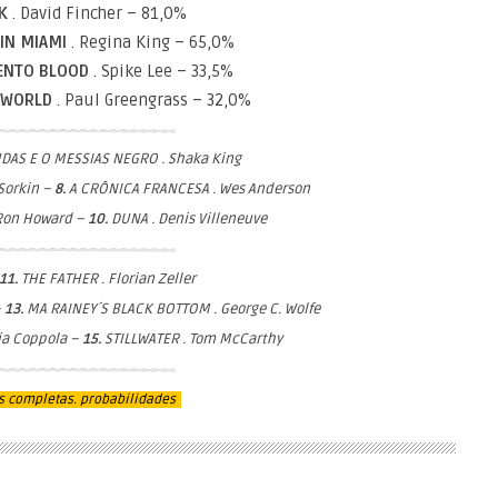
NK
. David Fincher – 81,0%
 IN MIAMI
. Regina King – 65,0%
MENTO BLOOD
. Spike Lee – 33,5%
E WORLD
. Paul Greengrass – 32,0%
DAS E O MESSIAS NEGRO . Shaka King
Sorkin –
8.
A CRÔNICA FRANCESA . Wes Anderson
 Ron Howard –
10.
DUNA . Denis Villeneuve
11.
THE FATHER . Florian Zeller
–
13.
MA RAINEY´S BLACK BOTTOM . George C. Wolfe
ia Coppola –
15.
STILLWATER . Tom McCarthy
s completas. probabilidades