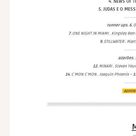
4. NEWS OF 
5. JUDAS E O MES
runner ups. 6.
O
7.
ONE NIGHT IN MIAMI . Kingsley Ben-
9.
STILLWATER . Mat
azarões. 
12.
MINARI . Steven Yeu
14.
C’MON C’MON . Joaquin Phoenix –
1
aposta
M