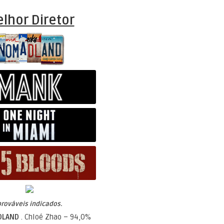
lhor Diretor
prováveis indicados.
DLAND
. Chloé Zhao – 94,0%