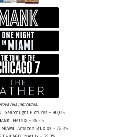
prováveis indicados.
ND
. Searchlight Pictures – 90,0%
MANK
. Netflix – 85,3%
N MIAMI
. Amazon Studios – 75,3%
DE CHICAGO
. Netflix – 69,3%