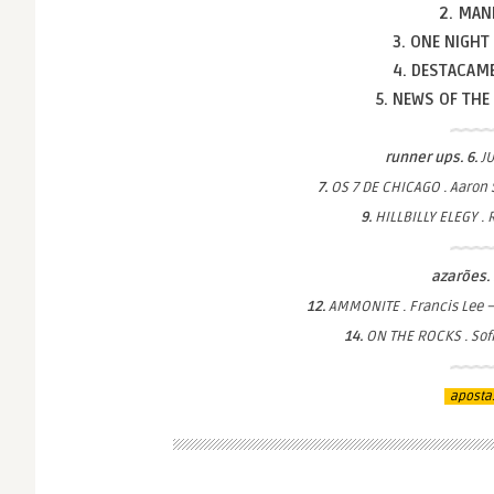
2. MA
3. ONE NIGHT
4. DESTACA
5. NEWS OF TH
runner ups. 6.
JU
7.
OS 7 DE CHICAGO . Aaron 
9.
HILLBILLY ELEGY .
azarões. 
12.
AMMONITE . Francis Lee 
14.
ON THE ROCKS . Sof
aposta