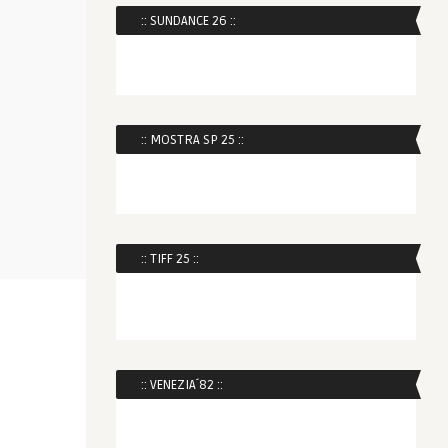
:: SUNDANCE 26 ::
:: MOSTRA SP 25 ::
:: TIFF 25 ::
:: VENEZIA´82 ::