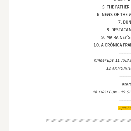
5. THE FATHER
6. NEWS OF THE
7. DU
8. DESTACA
9. MA RAINEY
10. A CRÔNICA FR
runner ups. 11.
JUDAS
13.
AMMONITE
azarõ
18.
FIRST COW –
19.
ST
aposta