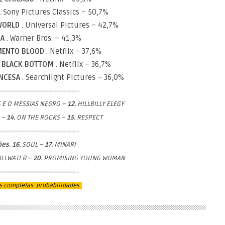
. Sony Pictures Classics – 50,7%
 WORLD
. Universal Pictures – 42,7%
NA
. Warner Bros. – 41,3%
MENTO BLOOD
. Netflix – 37,6%
´S BLACK BOTTOM
. Netflix – 36,7%
ANCESA
. Searchlight Pictures – 36,0%
 E O MESSIAS NEGRO –
12.
HILLBILLY ELEGY
 –
14.
ON THE ROCKS –
15.
RESPECT
es. 16.
SOUL –
17.
MINARI
ILLWATER –
20.
PROMISING YOUNG WOMAN
s completas. probabilidades