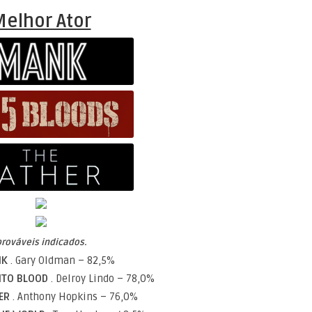
Melhor Ator
prováveis indicados.
NK
. Gary Oldman – 82,5%
NTO BLOOD
. Delroy Lindo – 78,0%
HER
. Anthony Hopkins – 76,0%