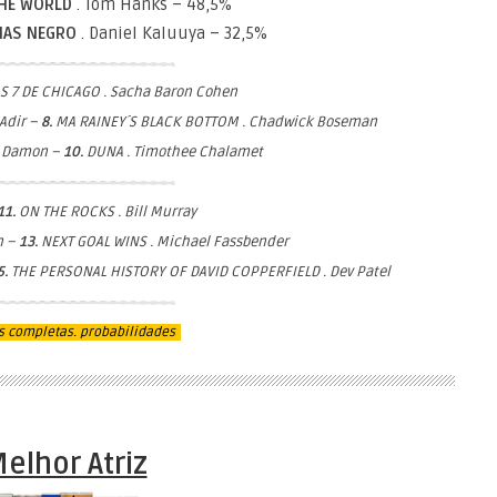
THE WORLD
. Tom Hanks – 48,5%
SIAS NEGRO
. Daniel Kaluuya – 32,5%
S 7 DE CHICAGO . Sacha Baron Cohen
Adir –
8.
MA RAINEY´S BLACK BOTTOM . Chadwick Boseman
t Damon –
10.
DUNA . Timothee Chalamet
11.
ON THE ROCKS . Bill Murray
n –
13.
NEXT GOAL WINS . Michael Fassbender
5.
THE PERSONAL HISTORY OF DAVID COPPERFIELD . Dev Patel
s completas. probabilidades
elhor Atriz