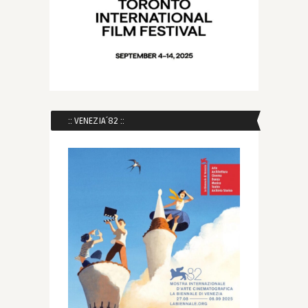
:: VENEZIA´82 ::