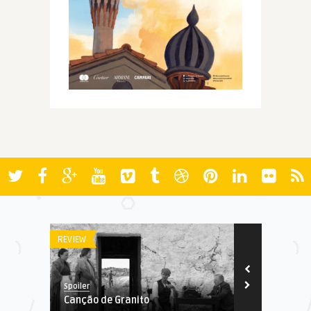
REVIEW
AWARDS
Spoiler
vianapatricio
Canção de Granito
Dossiê Osca