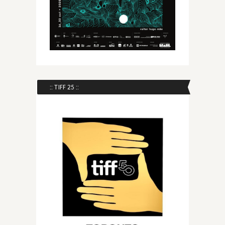
:: TIFF 25 ::