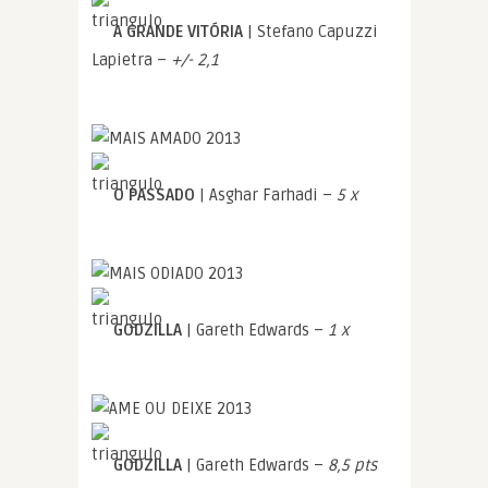
A GRANDE VITÓRIA
| Stefano Capuzzi
Lapietra –
+/- 2,1
O PASSADO
| Asghar Farhadi –
5 x
GODZILLA
| Gareth Edwards –
1 x
GODZILLA
| Gareth Edwards –
8,5 pts