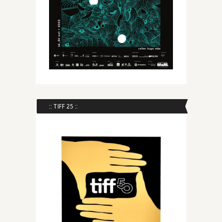
:: TIFF 25 ::