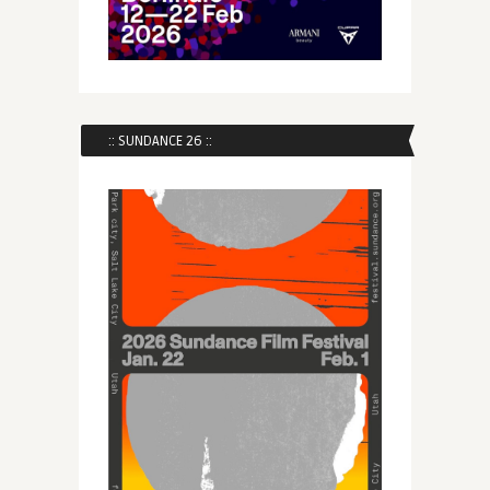
:: SUNDANCE 26 ::