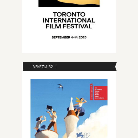
:: VENEZIA´82 ::