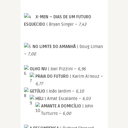
X-MEN – DIAS DE UM FUTURO
ESQUECIDO
| Bryan Singer –
7,43
NO LIMITE DO AMANHÃ
| Doug Liman
–
7,00
OLHO NU
| Joel Pizzini –
6,96
PRAIA DO FUTURO
| Karim Aïnouz –
6,77
GETÚLIO
| João Jardim –
6,10
HELI
| Amat Escalante –
6,03
AMANTE A DOMICÍLIO
| John
Turturro –
6,00