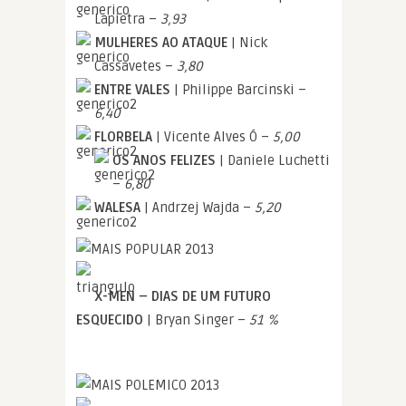
Lapietra –
3,93
MULHERES AO ATAQUE
| Nick
Cassavetes –
3,80
ENTRE VALES
| Philippe Barcinski –
6,40
FLORBELA
| Vicente Alves Ó –
5,00
OS ANOS FELIZES
| Daniele Luchetti
–
6,80
WALESA
| Andrzej Wajda –
5,20
X-MEN – DIAS DE UM FUTURO
ESQUECIDO
| Bryan Singer –
51 %