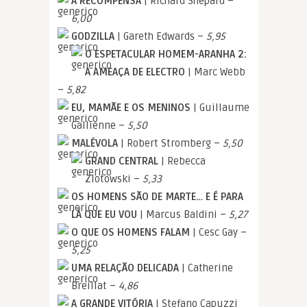
A RECOMPENSA
| Richard Shepard –
6,00
GODZILLA
| Gareth Edwards –
5,95
O ESPETACULAR HOMEM-ARANHA 2:
A AMEAÇA DE ELECTRO
| Marc Webb
–
5,82
EU, MAMÃE E OS MENINOS
| Guillaume
Gallienne –
5,50
MALÉVOLA
| Robert Stromberg –
5,50
GRAND CENTRAL
| Rebecca
Zlotowski –
5,33
OS HOMENS SÃO DE MARTE… E É PARA
LÁ QUE EU VOU
| Marcus Baldini –
5,27
O QUE OS HOMENS FALAM
| Cesc Gay –
5,25
UMA RELAÇÃO DELICADA
| Catherine
Breillat –
4,86
A GRANDE VITÓRIA
| Stefano Capuzzi