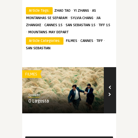
·
·
Article Tags:
ZHAO TAO
YI ZHANG
AS
·
·
MONTANHAS SE SEPARAM
SYLVIA CHANG
JIA
·
·
·
ZHANGKE
CANNES 15
SAN SEBASTIAN 15
TIFF 15
·
MOUNTAINS MAY DEPART
·
·
·
Article Categories:
FILMES
CANNES
TIFF
SAN SEBASTIAN
FILMES
REVIEW
Spoiler
Spoiler
O Lagosta
Longa Jorna