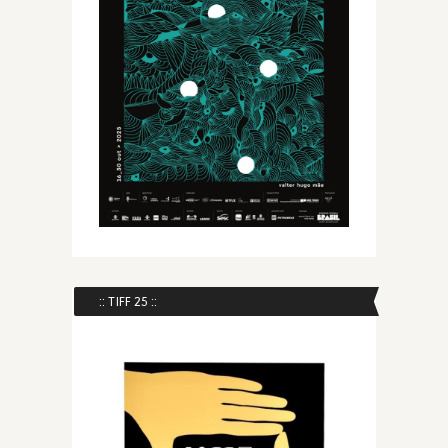
:: TIFF 25 ::