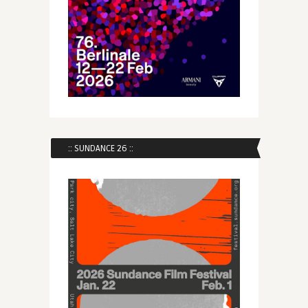
:: SUNDANCE 26 ::