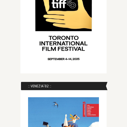
:: VENEZIA´82 ::