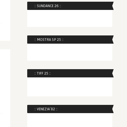
:: SUNDANCE 26 ::
:: MOSTRA SP 25 ::
:: TIFF 25 ::
:: VENEZIA´82 ::