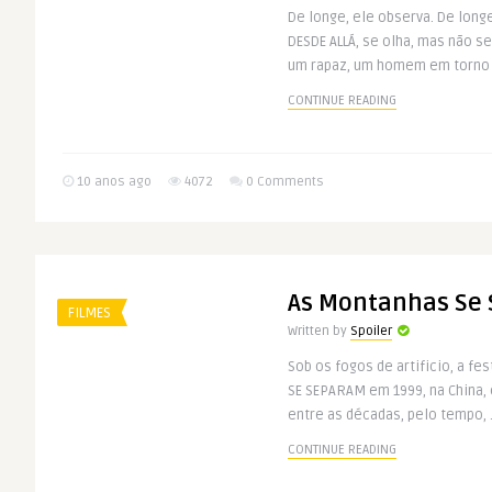
De longe, ele observa. De longe
DESDE ALLÁ, se olha, mas não 
um rapaz, um homem em torno d
CONTINUE READING
10 anos ago
4072
0 Comments
As Montanhas Se
FILMES
Written by
Spoiler
Sob os fogos de artificio, a f
SE SEPARAM em 1999, na China, e
entre as décadas, pelo tempo, .
CONTINUE READING