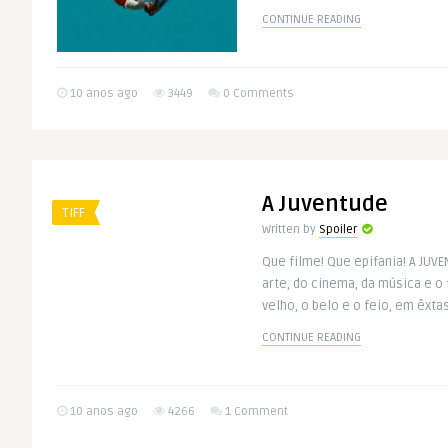
CONTINUE READING
10 anos ago
3449
0 Comments
A Juventude
TIFF
Written by
Spoiler
Que filme! Que epifania! A JUV
arte, do cinema, da música e o
velho, o belo e o feio, em êxtase
CONTINUE READING
10 anos ago
4266
1 Comment