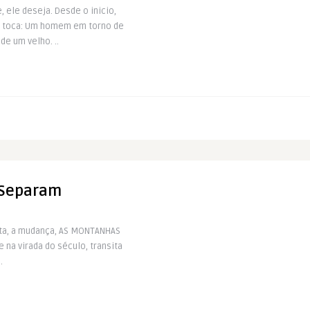
, ele deseja. Desde o inicio,
se toca: Um homem em torno de
e um velho. ..
 Separam
esta, a mudança, AS MONTANHAS
 na virada do século, transita
.