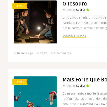
O Tesouro
FILMES
Written by
Spoiler
Um conto de fada, um conto de
“verdadeiro” tesouro que Corn
em Bucareste, a fábula de um ga
CONTINUE READING
10 anos ago
2922
0 Comments
Mais Forte Que 
FILMES
Written by
Spoiler
Do nascimento à morte leva p
recém-nascido segurando o de
nos remete a ARVORE DA VIDA pa