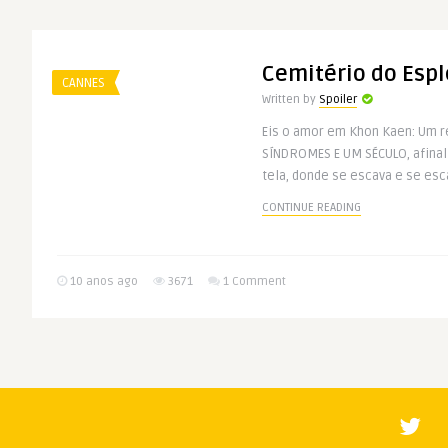
Cemitério do Esp
CANNES
Written by
Spoiler
Eis o amor em Khon Kaen: Um re
SÍNDROMES E UM SÉCULO, afina
tela, donde se escava e se esca
CONTINUE READING
10 anos ago
3671
1 Comment