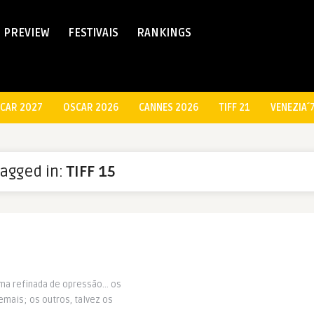
PREVIEW
FESTIVAIS
RANKINGS
CAR 2027
OSCAR 2026
CANNES 2026
TIFF 21
VENEZIA´
tagged in:
TIFF 15
rma refinada de opressão… os
mais; os outros, talvez os