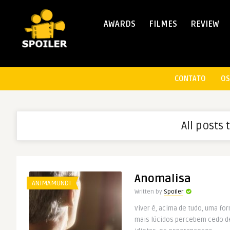
AWARDS
FILMES
REVIEW
CONTATO
OS
All posts 
Anomalisa
ANIMAMUNDI
Written by
Spoiler
Viver é, acima de tudo, uma fo
mais lúcidos percebem cedo de