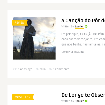
A Canção do Pôr d
REVIEW
Written by
Spoiler
Em princípio, A CANÇÃO DO PÔR 
cada pasto verdejante, em cada
que nos banha, nas lamurias, nas
CONTINUE READING
10 anos ago
2856
0 Comments
De Longe te Obse
MOSTRA SP
Written by
Spoiler