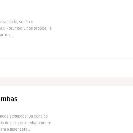
 realidade, senão o
eliu Porumboiu nos propõe, lá
roto, ..
Bombas
oucos segundos: Da cena do
do do pai que imediatamente
ra a insensata ..