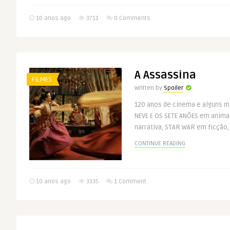
10 anos ago
3711
0 Comments
A Assassina
FILMES
Written by
Spoiler
120 anos de cinema e alguns m
NEVE E OS SETE ANÕES em anim
narrativa, STAR WAR em ficção, 
CONTINUE READING
10 anos ago
3335
1 Comment