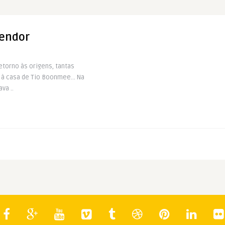
lendor
torno às origens, tantas
l à casa de Tio Boonmee… Na
va ..