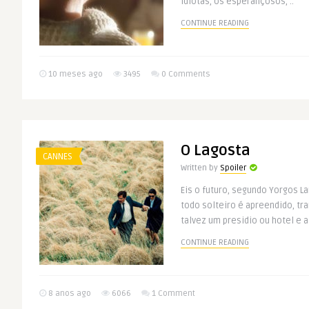
idiotas, os esperançosos, ..
CONTINUE READING
10 meses ago
3495
0 Comments
O Lagosta
CANNES
Written by
Spoiler
Eis o futuro, segundo Yorgos 
todo solteiro é apreendido, tra
talvez um presidio ou hotel e ali
CONTINUE READING
8 anos ago
6066
1 Comment