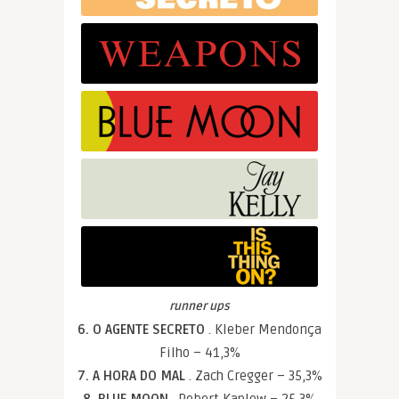
runner ups
6. O AGENTE SECRETO
. Kleber Mendonça
Filho – 41,3%
7. A HORA DO MAL
. Zach Cregger – 35,3%
8. BLUE MOON
. Robert Kaplow – 25,3%