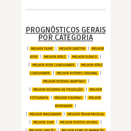
PROGNÓSTICOS GERAIS
POR CATEGORIA
|
|
|
MELHOR FILME
MELHOR DIRETOR
MELHOR
|
|
|
ATOR
MELHOR ATRIZ
MELHOR ELENCO
|
|
MELHOR ATOR COADJUVANTE
MELHOR ATRIZ
|
|
COADJUVANTE
MELHOR ROTEIRO ORIGINAL
|
MELHOR ROTEIRO ADAPTADO
|
|
MELHOR DESENHO DE PRODUÇÃO
MELHOR
|
|
FOTOGRAFIA
MELHOR FIGURINO
MELHOR
|
MONTAGEM
|
|
MELHOR MAQUIAGEM
MELHOR TRILHA MUSICAL
|
|
|
MELHOR SOM
MELHOR EFEITOS VISUAIS
|
|
MELHOR CANÇÃO
MELHOR FILME DE ANIMAÇÃO