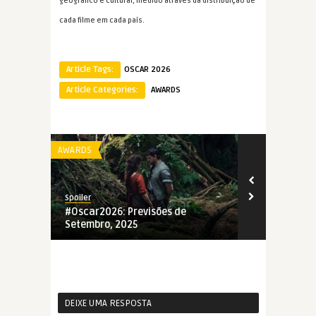
geográfico e cultural, medido através da distribuição de
cada filme em cada país.
Article Tags:
OSCAR 2026
Article Categories:
AWARDS
AWARDS
AWARDS
Spoiler
Spoiler
#Oscar2026: Previsões de
#Oscar2026:
Setembro, 2025
2025
DEIXE UMA RESPOSTA