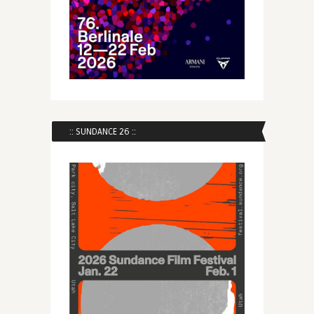
:: SUNDANCE 26 ::