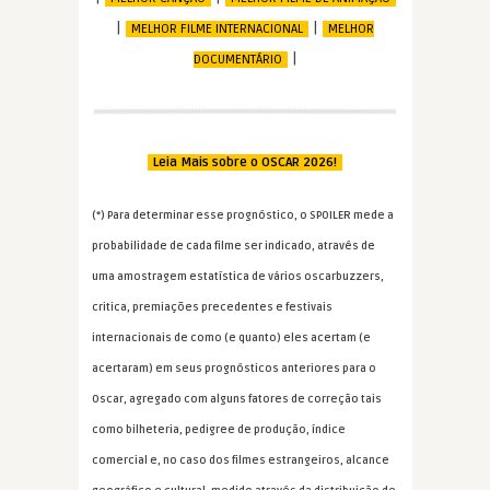
|
|
MELHOR FILME INTERNACIONAL
MELHOR
|
DOCUMENTÁRIO
Leia Mais sobre o OSCAR 2026!
(*) Para determinar esse prognóstico, o SPOILER mede a
probabilidade de cada filme ser indicado, através de
uma amostragem estatística de vários oscarbuzzers,
critica, premiações precedentes e festivais
internacionais de como (e quanto) eles acertam (e
acertaram) em seus prognósticos anteriores para o
Oscar, agregado com alguns fatores de correção tais
como bilheteria, pedigree de produção, índice
comercial e, no caso dos filmes estrangeiros, alcance