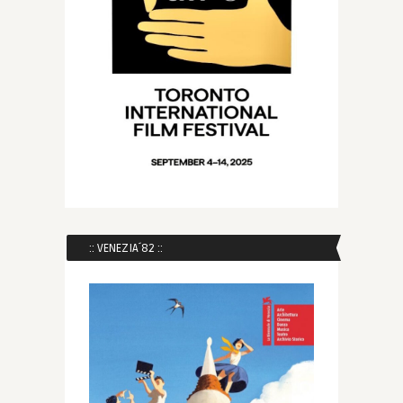
:: VENEZIA´82 ::