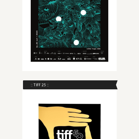
:: TIFF 25 ::