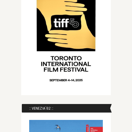
:: VENEZIA´82 ::