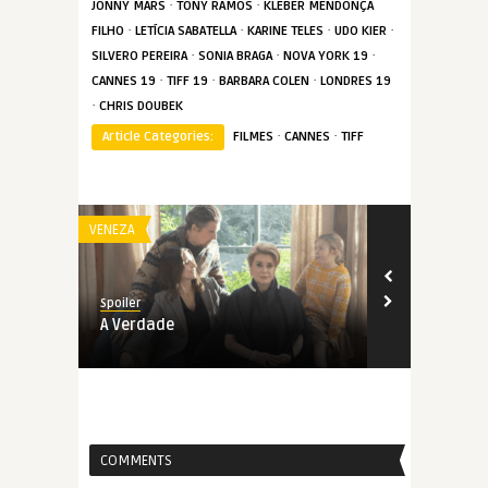
·
·
JONNY MARS
TONY RAMOS
KLEBER MENDONÇA
·
·
·
·
FILHO
LETÍCIA SABATELLA
KARINE TELES
UDO KIER
·
·
·
SILVERO PEREIRA
SONIA BRAGA
NOVA YORK 19
·
·
·
CANNES 19
TIFF 19
BARBARA COLEN
LONDRES 19
·
CHRIS DOUBEK
·
·
Article Categories:
FILMES
CANNES
TIFF
VENEZA
FILMES
Spoiler
Spoiler
A Verdade
First Cow
COMMENTS