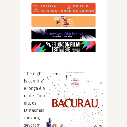
“The night
is coming”
e longa é a
noite: Com
ela, os
fantasmas
chegam,
devoram,