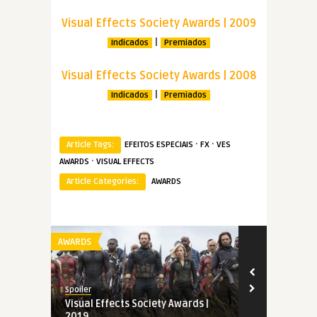
Visual Effects Society Awards | 2009
|
Indicados
Premiados
Visual Effects Society Awards | 2008
|
Indicados
Premiados
·
·
Article Tags:
EFEITOS ESPECIAIS
FX
VES
·
AWARDS
VISUAL EFFECTS
Article Categories:
AWARDS
AWARDS
AWARDS
Spoiler
Spoiler
Visual Effects Society Awards |
Indicados ao
2019
Awards | 20