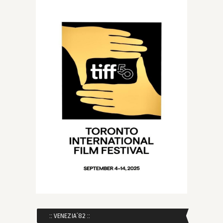
:: VENEZIA´82 ::