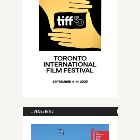
:: VENEZIA´82 ::