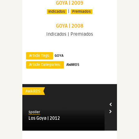
GOYA | 2009
|
Indicados
Premiados
GOYA | 2008
Indicados | Premiados
Article Tags:
GOYA
Article Categories:
AWARDS
AWARDS
AWARDS
Spoiler
Spoiler
Los Goya | 2012
Indicados a