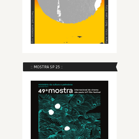
:: MOSTRA SP 25 ::