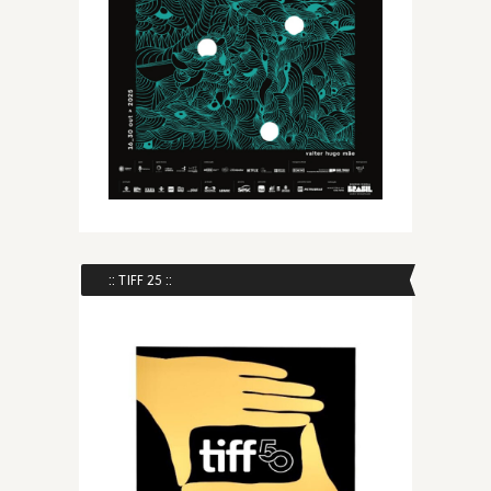
:: TIFF 25 ::