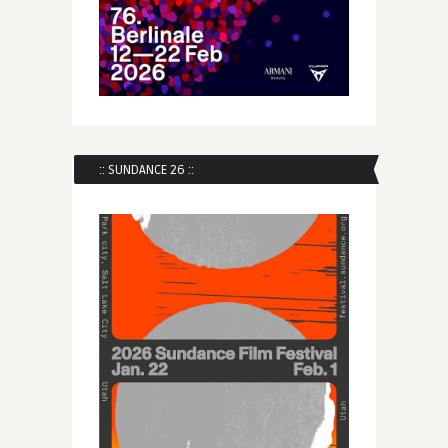
:: SUNDANCE 26 ::