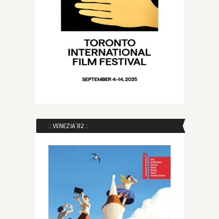
:: VENEZIA´82 ::