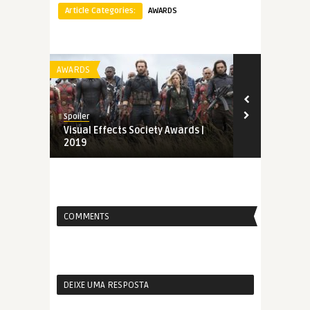
Article Categories:
AWARDS
AWARDS
AWARDS
Spoiler
Spoiler
Visual Effects Society Awards |
Indicados ao
2019
Awards | 20
COMMENTS
DEIXE UMA RESPOSTA