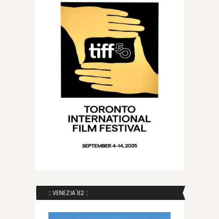
:: VENEZIA´82 ::