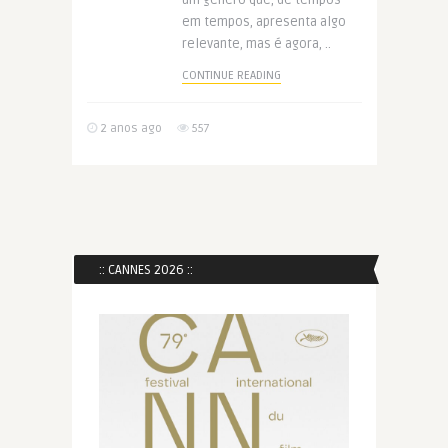
um gênero que, de tempos
em tempos, apresenta algo
relevante, mas é agora, ..
CONTINUE READING
2 anos ago
557
:: CANNES 2026 ::