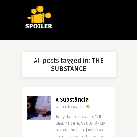
All posts tagged in:
THE
SUBSTANCE
A Substância
Written by
Spoiler
Body Horror no osso, EVIL
DEAD na pele, A SUBSTÂNCIA
revoluciona e rejuvenesce