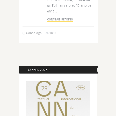
teatro e cinema, o cineasta
Ari Folman veio ao “Diário de
Anne ..
CONTINUE READING
4 anos ago
1083
:: CANNES 2026 ::