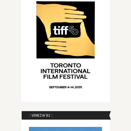
:: VENEZIA´82 ::