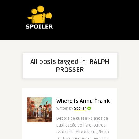
All posts tagged in:
RALPH
PROSSER
Where Is Anne Frank
Written by
Spoiler
Depois de quase 75 anos da
publicação do livro, outros
65 da primeira adaptação ao