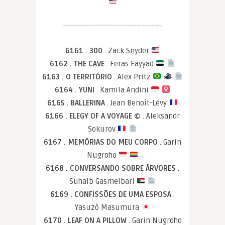
6161 . 300
. Zack Snyder
6162 . THE CAVE
. Feras Fayyad
6163 . O TERRITÓRIO
. Alex Pritz
6164 . YUNI
. Kamila Andini
6165 . BALLERINA
. Jean Benoît-Lévy
6166 . ELEGY OF A VOYAGE ©
. Aleksandr
Sokurov
6167 . MEMÓRIAS DO MEU CORPO
. Garin
Nugroho
6168 . CONVERSANDO SOBRE ÁRVORES
.
Suhaib Gasmelbari
6169 . CONFISSÕES DE UMA ESPOSA
.
Yasuzô Masumura
6170 . LEAF ON A PILLOW
. Garin Nugroho