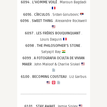
6094 . L’HOMME VOILÉ
. Maroun Bagdadi
6095 . CÍRCULOS
. Srdan Golubovic
6096 . SWEET THING
. Alexandre Rockwell
6097 . LES FRÈRES BOUQUINQUANT
.
Louis Daquin
6098 . THE PHILOSOPHER’S STONE
.
Satyajit Ray
6099 . A FOTOGRAFIA OCULTA DE VIVIAN
MAIER
. John Maloof & Charlie Siskel
6100 . BECOMING COUSTEAU
. Liz Garbus
6101 . STAY AWAKE
. Jamie Sisley