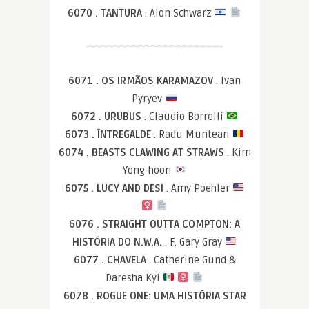
6070 . TANTURA
. Alon Schwarz
6071 . OS IRMÃOS KARAMAZOV
. Ivan
Pyryev
6072 . URUBUS
. Claudio Borrelli
6073 . ÎNTREGALDE
. Radu Muntean
6074 . BEASTS CLAWING AT STRAWS
. Kim
Yong-hoon
6075 . LUCY AND DESI
. Amy Poehler
6076 . STRAIGHT OUTTA COMPTON: A
HISTÓRIA DO N.W.A.
. F. Gary Gray
6077 . CHAVELA
. Catherine Gund &
Daresha Kyi
6078 . ROGUE ONE: UMA HISTÓRIA STAR