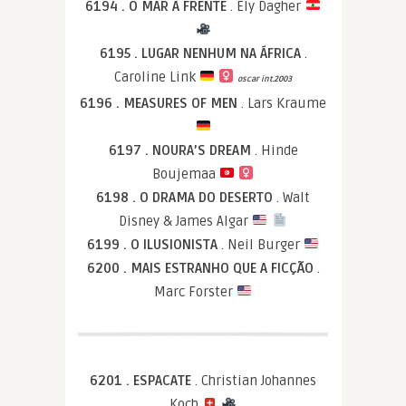
6194 . O MAR À FRENTE
. Ely Dagher
6195 . LUGAR NENHUM NA ÁFRICA
.
Caroline Link
oscar int.2003
6196 . MEASURES OF MEN
. Lars Kraume
6197 . NOURA’S DREAM
. Hinde
Boujemaa
6198 . O DRAMA DO DESERTO
. Walt
Disney & James Algar
6199 . O ILUSIONISTA
. Neil Burger
6200 . MAIS ESTRANHO QUE A FICÇÃO
.
Marc Forster
6201 . ESPACATE
. Christian Johannes
Koch