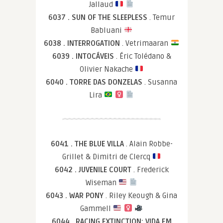
Jallaud
6037 . SUN OF THE SLEEPLESS
. Temur
Babluani
6038 . INTERROGATION
. Vetrimaaran
6039 . INTOCÁVEIS
. Éric Tolédano &
Olivier Nakache
6040 . TORRE DAS DONZELAS
. Susanna
Lira
6041 . THE BLUE VILLA
. Alain Robbe-
Grillet & Dimitri de Clercq
6042 . JUVENILE COURT
. Frederick
Wiseman
6043 . WAR PONY
. Riley Keough & Gina
Gammell
6044 . RACING EXTINCTION: VIDA EM