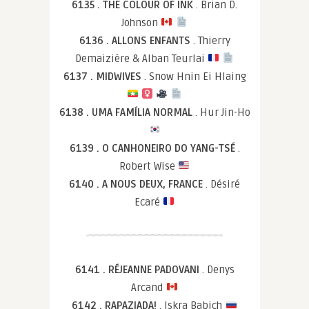
6135 . THE COLOUR OF INK
. Brian D.
Johnson
6136 . ALLONS ENFANTS
. Thierry
Demaizière & Alban Teurlai
6137 . MIDWIVES
. Snow Hnin Ei Hlaing
6138 . UMA FAMÍLIA NORMAL
. Hur Jin-Ho
6139 . O CANHONEIRO DO YANG-TSÉ
.
Robert Wise
6140 . A NOUS DEUX, FRANCE
. Désiré
Ecaré
6141 . RÉJEANNE PADOVANI
. Denys
Arcand
6142 . RAPAZIADA!
. Iskra Babich