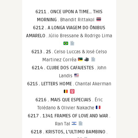
6211 . ONCE UPON A TIME… THIS
MORNING
. Bhandit Rittakol
6212 . A LONGA VIAGEM DO ÔNIBUS
AMARELO
. Júlio Bressane & Rodrigo Lima
6213 . 25
. Celso Luccas & José Celso
Martinez Corrêa
6214 . CLUBE DOS CAFAJESTES
. John
Landis
6215 . LETTERS HOME
. Chantal Akerman
6216 . MAIS QUE ESPECIAIS
. Éric
Tolédano & Olivier Nakache
6217 . 1341 FRAMES OF LOVE AND WAR
.
Ran Tal
6218 . KRISTOS, L’ULTIMO BAMBINO
.