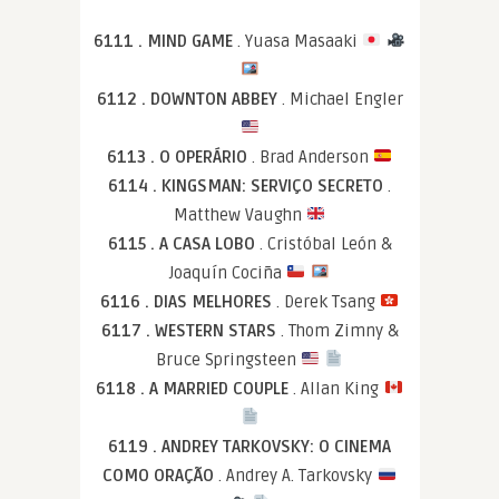
6111 . MIND GAME
. Yuasa Masaaki
6112 . DOWNTON ABBEY
. Michael Engler
6113 . O OPERÁRIO
. Brad Anderson
6114 . KINGSMAN: SERVIÇO SECRETO
.
Matthew Vaughn
6115 . A CASA LOBO
. Cristóbal León &
Joaquín Cociña
6116 . DIAS MELHORES
. Derek Tsang
6117 . WESTERN STARS
. Thom Zimny &
Bruce Springsteen
6118 . A MARRIED COUPLE
. Allan King
6119 . ANDREY TARKOVSKY: O CINEMA
COMO ORAÇÃO
. Andrey A. Tarkovsky