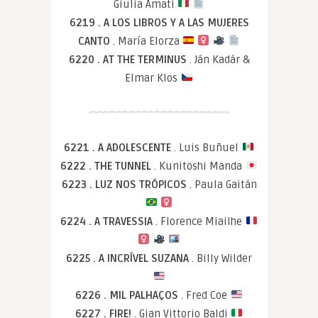
Giulia Amati
6219 . A LOS LIBROS Y A LAS MUJERES
CANTO
. María Elorza
6220 . AT THE TERMINUS
. Ján Kadár &
Elmar Klos
6221 . A ADOLESCENTE
. Luis Buñuel
6222 . THE TUNNEL
. Kunitoshi Manda
6223 . LUZ NOS TRÓPICOS
. Paula Gaitán
6224 . A TRAVESSIA
. Florence Miailhe
6225 . A INCRÍVEL SUZANA
. Billy Wilder
6226 . MIL PALHAÇOS
. Fred Coe
6227 . FIRE!
. Gian Vittorio Baldi