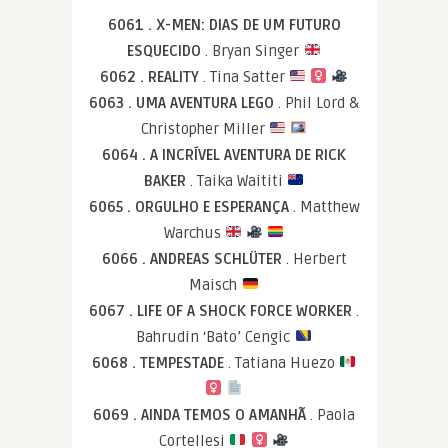
6061 . X-MEN: DIAS DE UM FUTURO
ESQUECIDO
. Bryan Singer
6062 . REALITY
. Tina Satter
6063 . UMA AVENTURA LEGO
. Phil Lord &
Christopher Miller
6064 . A INCRÍVEL AVENTURA DE RICK
BAKER
. Taika Waititi
6065 . ORGULHO E ESPERANÇA
. Matthew
Warchus
6066 . ANDREAS SCHLÜTER
. Herbert
Maisch
6067 . LIFE OF A SHOCK FORCE WORKER
.
Bahrudin ‘Bato’ Cengic
6068 . TEMPESTADE
. Tatiana Huezo
6069 . AINDA TEMOS O AMANHÃ
. Paola
Cortellesi