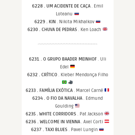
6228 . UM ACIDENTE DE CAÇA
. Emil
Loteanu
6229 . KIN
. Nikita Mikhalkov
6230 . CHUVA DE PEDRAS
. Ken Loach
6231 . O GRUPO BAADER MEINHOF
. Uli
Edel
6232 . CRÍTICO
. Kleber Mendonça Filho
6233 . FAMÍLIA EXÓTICA
. Marcel Carné
6234 . O FIO DA NAVALHA
. Edmund
Goulding
6235 . WHITE CORRIDORS
. Pat Jackson
6236 . WELCOME IN VIENNA
. Axel Corti
6237 . TAXI BLUES
. Pavel Lungin