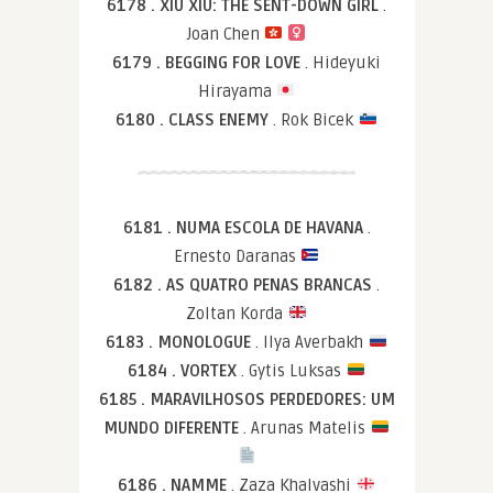
6178 . XIU XIU: THE SENT-DOWN GIRL
.
Joan Chen
6179 . BEGGING FOR LOVE
. Hideyuki
Hirayama
6180 . CLASS ENEMY
. Rok Bicek
6181 . NUMA ESCOLA DE HAVANA
.
Ernesto Daranas
6182 . AS QUATRO PENAS BRANCAS
.
Zoltan Korda
6183 . MONOLOGUE
. Ilya Averbakh
6184 . VORTEX
. Gytis Luksas
6185 . MARAVILHOSOS PERDEDORES: UM
MUNDO DIFERENTE
. Arunas Matelis
6186 . NAMME
. Zaza Khalvashi