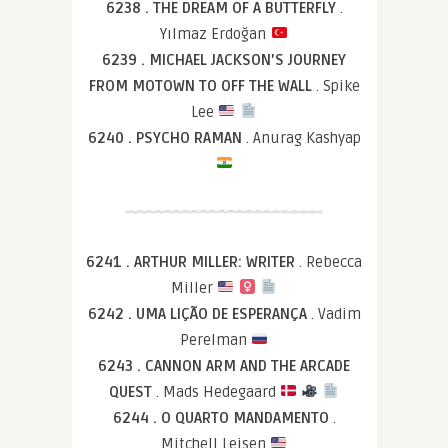
6238 . THE DREAM OF A BUTTERFLY
.
Yılmaz Erdoğan
6239 . MICHAEL JACKSON’S JOURNEY
FROM MOTOWN TO OFF THE WALL
. Spike
Lee
6240 . PSYCHO RAMAN
. Anurag Kashyap
6241 . ARTHUR MILLER: WRITER
. Rebecca
Miller
6242 . UMA LIÇÃO DE ESPERANÇA
. Vadim
Perelman
6243 . CANNON ARM AND THE ARCADE
QUEST
. Mads Hedegaard
6244 . O QUARTO MANDAMENTO
.
Mitchell Leisen