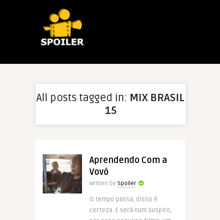
All posts tagged in:
MIX BRASIL
15
Aprendendo Com a
Vovó
Written by
Spoiler
O tempo passa, disso é
certeza. E será num suspiro,