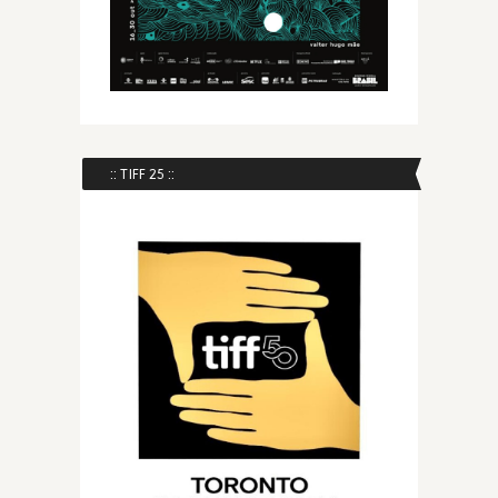
:: TIFF 25 ::