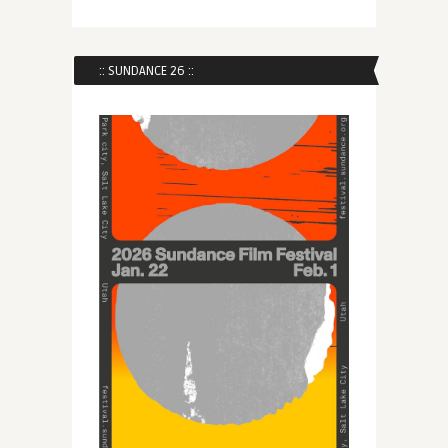
:: SUNDANCE 26 ::