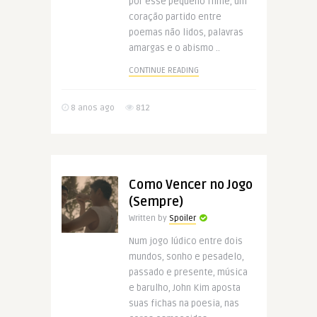
por esse pequeno filme, um
coração partido entre
poemas não lidos, palavras
amargas e o abismo ..
CONTINUE READING
8 anos ago
812
Como Vencer no Jogo
(Sempre)
Written by
Spoiler
Num jogo lúdico entre dois
mundos, sonho e pesadelo,
passado e presente, música
e barulho, John Kim aposta
suas fichas na poesia, nas