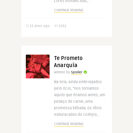
cores esmaecidas, ..
CONTINUE READING
11 anos ago
3291
Te Prometo
Anarquía
Written by
Spoiler
Na tela, ainda embriagados
pelo ócio, “nos tornamos
aquilo que éramos antes, um
pedaço de carne, uma
promessa bêbada, os tênis
esburacados do colégio, ..
CONTINUE READING