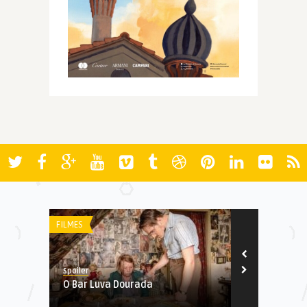
FILMES
VENEZA
Spoiler
Spoiler
O Bar Luva Dourada
Amants