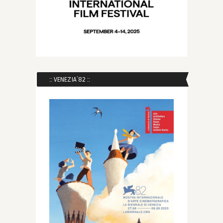
:: VENEZIA´82 ::