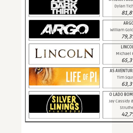
Dylan Tic
81,
ARG
William Gol
79,
LINCO
Michael 
65,
AS AVENTURA
Tim Squ
63,
O LADO BOM
Jay Cassidy 
Struth
42,