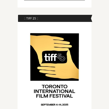
:: TIFF 25 ::