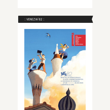
:: VENEZIA´82 ::