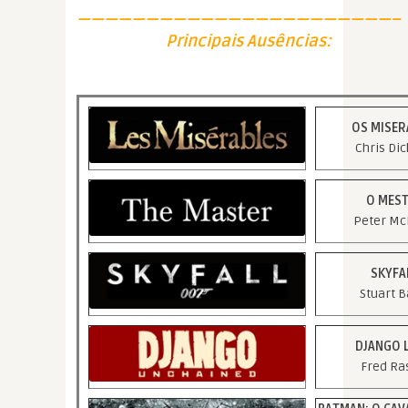
———————————————————————–
Principais Ausências:
OS MISER
Chris Di
O MES
Peter Mc
SKYFA
Stuart B
DJANGO 
Fred Ra