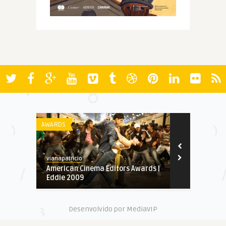
AWARDS
AWARDS
vianapatricio
Spoiler
American Cinema Editors Awards |
Os Oscars 2
Eddie 2009
Desenvolvido por MediaVIP