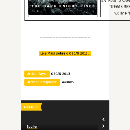
BATMAN: O CAV
TREVAS RE
Wally Pf
————————————————
Leia Mais sobre o OSCAR 2013…
Article Tags:
OSCAR 2013
Article Categories:
AWARDS
AWARDS
AWARDS
Spoiler
Spoiler