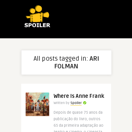
All posts tagged in:
ARI
FOLMAN
Where Is Anne Frank
Written by
Spoiler
Depois de quase 75 anos da
publicação do livro, outros
65 da primeira adaptação ao