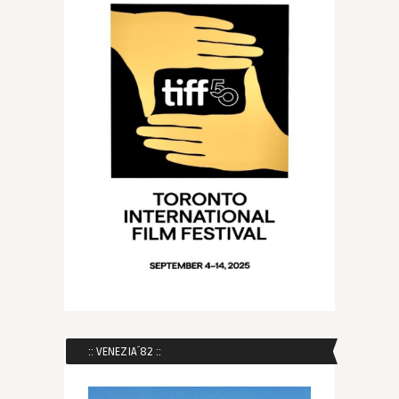
:: VENEZIA´82 ::