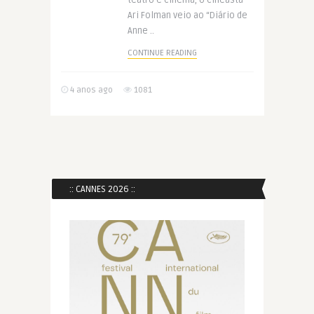
teatro e cinema, o cineasta
Ari Folman veio ao “Diário de
Anne ..
CONTINUE READING
4 anos ago
1081
:: CANNES 2026 ::