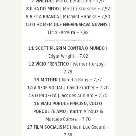
7 VINCERE
| Marco Bellocchio – 7,97
8 ILHA DO MEDO
| Martin Scorsese – 7,92
9 A FITA BRANCA
| Michael Haneke – 7,90
10 O HOMEM QUE ENGARRAFAVA NUVENS
|
Lírio Ferreira – 7,88
————————————–
11 SCOTT PILGRIM CONTRA O MUNDO
|
Edgar Wright – 7,82
12 VÍCIO FRENÉTICO
| Werner Herzog –
7,78
13 MOTHER
| Joon-ho Bong – 7,77
14 A REDE SOCIAL
| David Fincher – 7,70
15 O PROFETA
| Jacques Audiard – 7,70
16 VIAJO PORQUE PRECISO, VOLTO
PORQUE TE AMO
| Karim Aïnouz &
Marcelo Gomes – 7,70
17 FILM SOCIALISME
| Jean-Luc Godard –
7,68