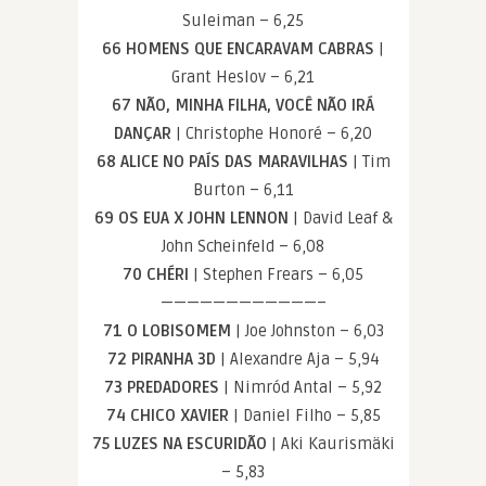
Suleiman – 6,25
66 HOMENS QUE ENCARAVAM CABRAS
|
Grant Heslov – 6,21
67 NÃO, MINHA FILHA, VOCÊ NÃO IRÁ
DANÇAR
| Christophe Honoré – 6,20
68 ALICE NO PAÍS DAS MARAVILHAS
| Tim
Burton – 6,11
69 OS EUA X JOHN LENNON
| David Leaf &
John Scheinfeld – 6,08
70 CHÉRI
| Stephen Frears – 6,05
————————————–
71 O LOBISOMEM
| Joe Johnston – 6,03
72 PIRANHA 3D
| Alexandre Aja – 5,94
73 PREDADORES
| Nimród Antal – 5,92
74 CHICO XAVIER
| Daniel Filho – 5,85
75 LUZES NA ESCURIDÃO
| Aki Kaurismäki
– 5,83