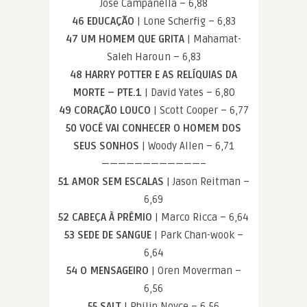
José Campanella – 6,88
46 EDUCAÇÃO
| Lone Scherfig – 6,83
47 UM HOMEM QUE GRITA
| Mahamat-
Saleh Haroun – 6,83
48 HARRY POTTER E AS RELÍQUIAS DA
MORTE – PTE.1
| David Yates – 6,80
49 CORAÇÃO LOUCO
| Scott Cooper – 6,77
50 VOCÊ VAI CONHECER O HOMEM DOS
SEUS SONHOS
| Woody Allen – 6,71
————————————–
51 AMOR SEM ESCALAS
| Jason Reitman –
6,69
52 CABEÇA À PRÊMIO
| Marco Ricca – 6,64
53 SEDE DE SANGUE
| Park Chan-wook –
6,64
54 O MENSAGEIRO
| Oren Moverman –
6,56
55 SALT
| Philip Noyce – 6,56