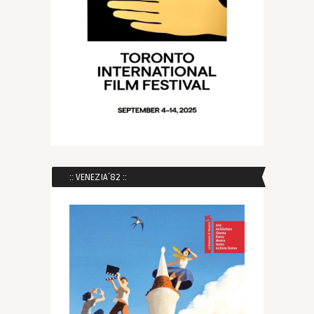
:: VENEZIA´82 ::