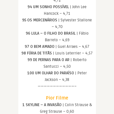
4,72
94 UM SONHO POSSÍVEL
| John Lee
Hancock – 4,71
95 OS MERCENÁRIOS
| Sylvester Stallone
– 4,70
96 LULA – O FILHO DO BRASIL
| Fábio
Barreto – 4,69
97 O BEM AMADO
| Guel Arraes – 4,67
98 FÚRIA DE TITÃS
| Louis Leterrier – 4,57
99 DE PERNAS PARA O AR
| Roberto
Santucci – 4,50
100 UM OLHAR DO PARAÍSO
| Peter
Jackson – 4,38
————————————–
Pior Filme
1 SKYLINE – A INVASÃO
| Colin Strause &
Greg Strause – 0,60