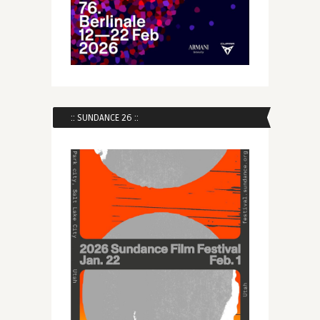
:: SUNDANCE 26 ::