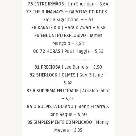
76 ENTRE IRMÃOS
| Jim Sheridan – 5,64
77 THE RUNAWAYS – GAROTAS DO ROCK
|
Floria Sigismondi – 5,63
78 KARATÊ KID
| Harald Zwart – 5,58
79 ENCONTRO EXPLOSIVO
| James
Mangold – 5,58
80 72 HORAS
| Paul Haggis – 5,56
————————————–
81 PRECIOSA
| Lee Daniels – 5,50
82 SHERLOCK HOLMES
| Guy Ritchie –
5,48
83 A SUPREMA FELICIDADE
| Arnaldo Jabor
– 5,44
84 O GOLPISTA DO ANO
| Glenn Ficarra &
John Requa – 5,40
85 SIMPLESMENTE COMPLICADO
| Nancy
Meyers – 5,35