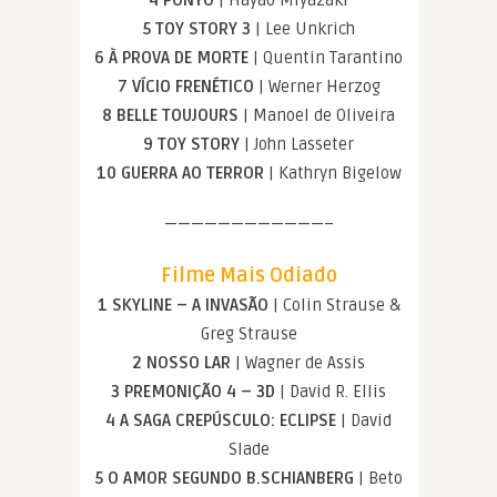
4 PONYO
| Hayao Miyazaki
5 TOY STORY 3
| Lee Unkrich
6 À PROVA DE MORTE
| Quentin Tarantino
7 VÍCIO FRENÉTICO
| Werner Herzog
8 BELLE TOUJOURS
| Manoel de Oliveira
9 TOY STORY
| John Lasseter
10 GUERRA AO TERROR
| Kathryn Bigelow
————————————–
Filme Mais Odiado
1 SKYLINE – A INVASÃO
| Colin Strause &
Greg Strause
2 NOSSO LAR
| Wagner de Assis
3 PREMONIÇÃO 4 – 3D
| David R. Ellis
4 A SAGA CREPÚSCULO: ECLIPSE
| David
Slade
5 O AMOR SEGUNDO B.SCHIANBERG
| Beto