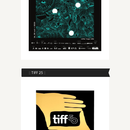
:: TIFF 25 ::