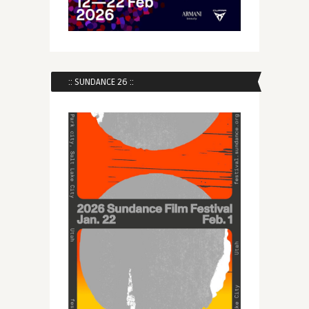
:: SUNDANCE 26 ::