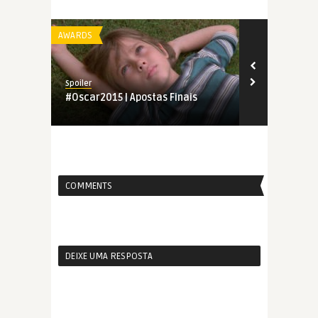
AWARDS
AWARDS
Spoiler
Spoiler
#Oscar2015 | Apostas Finais
#Oscar2015:
Dezembro, 
COMMENTS
DEIXE UMA RESPOSTA