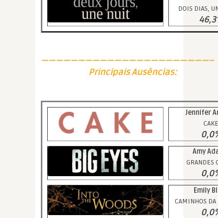
DOIS DIAS, U
46,
———————————————————————–
Principais Ausências:
Jennifer A
CAK
0,0
Amy Ad
GRANDES 
0,0
Emily B
CAMINHOS DA
0,0