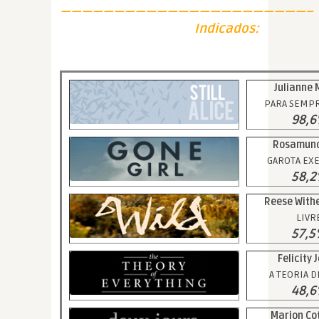
———————————————————————–
Indicados:
Julianne 
PARA SEMPR
98,
Rosamund
GAROTA EX
58,
Reese With
LIVR
57,
Felicity 
A TEORIA D
48,
Marion Cot