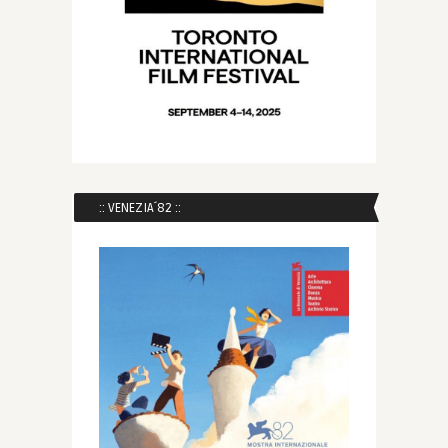
:: VENEZIA´82 ::