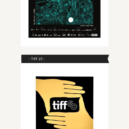
:: TIFF 25 ::