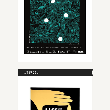
:: TIFF 25 ::