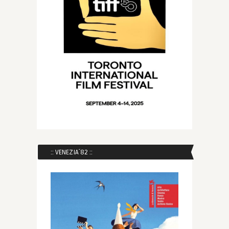
:: VENEZIA´82 ::