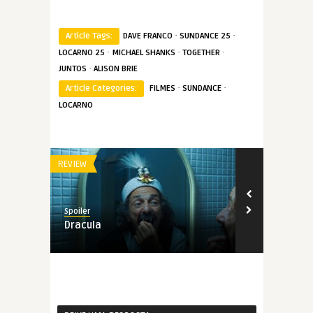
·
·
Article Tags:
DAVE FRANCO
SUNDANCE 25
·
·
·
LOCARNO 25
MICHAEL SHANKS
TOGETHER
·
JUNTOS
ALISON BRIE
·
·
Article Categories:
FILMES
SUNDANCE
LOCARNO
REVIEW
REVIEW
Spoiler
Spoiler
Dracula
As Estações