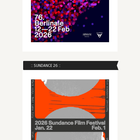
:: SUNDANCE 26 ::