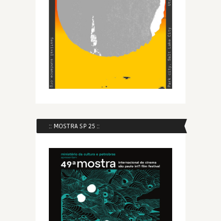
:: MOSTRA SP 25 ::