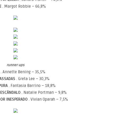
IE
. Margot Robbie – 66,8%
runner ups
D
. Annette Bening – 35,5%
PASSADAS
. Greta Lee – 30,3%
RPURA
. Fantasia Barrino – 18,8%
M ESCÂNDALO
. Natalie Portman – 9,8%
AMOR INESPERADO
. Vivian Oparah – 7,5%