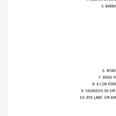
5. BARB
6. NYA
7. VIDAS 
8. A COR PÚ
9. SEGREDOS DE U
10. RYE LANE: UM 