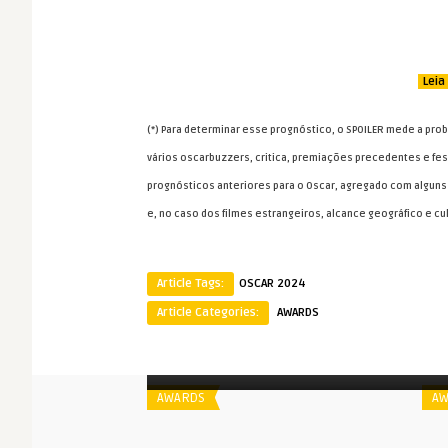
Leia
(*) Para determinar esse prognóstico, o SPOILER mede a prob
vários oscarbuzzers, critica, premiações precedentes e fes
prognósticos anteriores para o Oscar, agregado com alguns 
e, no caso dos filmes estrangeiros, alcance geográfico e cul
Article Tags:
OSCAR 2024
Article Categories:
AWARDS
Spoiler
S
#Oscar2024: Previsões de Julho,
2023
AWARDS
AW