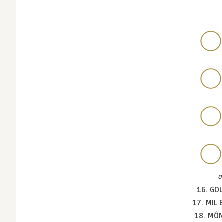
o
16. GO
17. MIL
18. MÔ