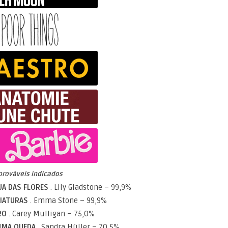
prováveis indicados
UA DAS FLORES
. Lily Gladstone – 99,9%
RIATURAS
. Emma Stone – 99,9%
RO
. Carey Mulligan – 75,0%
 UMA QUEDA
. Sandra Hüller – 70,5%