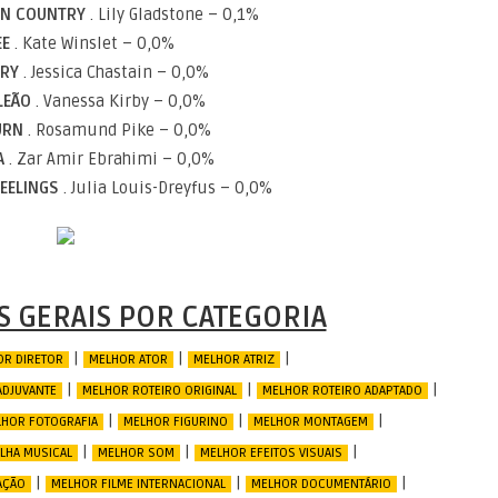
WN COUNTRY
. Lily Gladstone – 0,1%
EE
. Kate Winslet – 0,0%
ORY
. Jessica Chastain – 0,0%
LEÃO
. Vanessa Kirby – 0,0%
BURN
. Rosamund Pike – 0,0%
A
. Zar Amir Ebrahimi – 0,0%
FEELINGS
. Julia Louis-Dreyfus – 0,0%
 GERAIS POR CATEGORIA
|
|
|
R DIRETOR
MELHOR ATOR
MELHOR ATRIZ
|
|
|
ADJUVANTE
MELHOR ROTEIRO ORIGINAL
MELHOR ROTEIRO ADAPTADO
|
|
|
HOR FOTOGRAFIA
MELHOR FIGURINO
MELHOR MONTAGEM
|
|
|
LHA MUSICAL
MELHOR SOM
MELHOR EFEITOS VISUAIS
|
|
|
AÇÃO
MELHOR FILME INTERNACIONAL
MELHOR DOCUMENTÁRIO