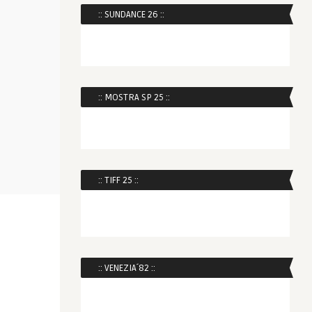
:: SUNDANCE 26 ::
:: MOSTRA SP 25 ::
:: TIFF 25 ::
:: VENEZIA´82 ::