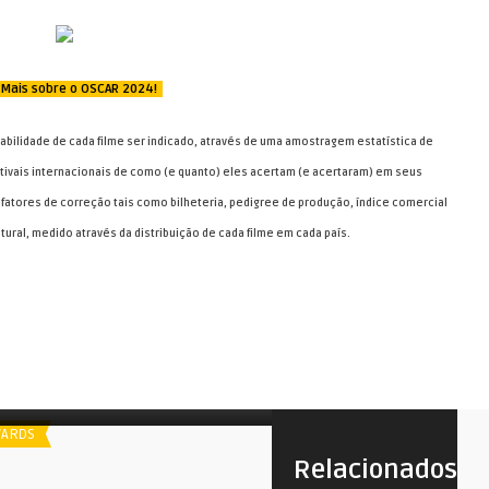
 Mais sobre o OSCAR 2024!
abilidade de cada filme ser indicado, através de uma amostragem estatística de
tivais internacionais de como (e quanto) eles acertam (e acertaram) em seus
fatores de correção tais como bilheteria, pedigree de produção, índice comercial
tural, medido através da distribuição de cada filme em cada país.
poiler
Spoiler
Oscar 2024: Melhor Canção
Os Oscars 2024
ARDS
AWARDS
Relacionados