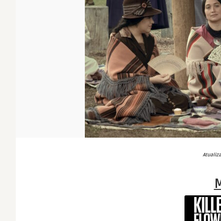
Atualiz
M