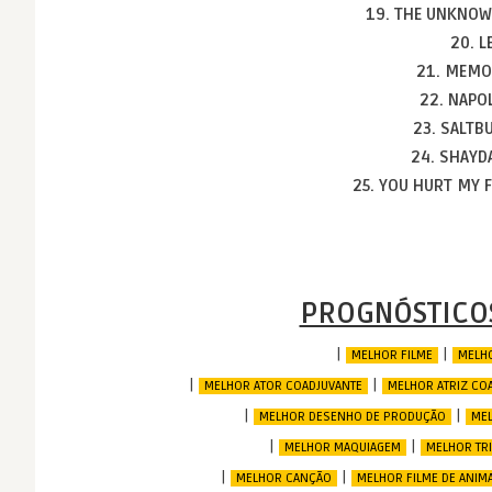
19. THE UNKNO
20. L
21. MEM
22. NAPO
23. SALT
24. SHAYD
25. YOU HURT MY 
PROGNÓSTICOS
|
|
MELHOR FILME
MELHO
|
|
MELHOR ATOR COADJUVANTE
MELHOR ATRIZ CO
|
|
MELHOR DESENHO DE PRODUÇÃO
MEL
|
|
MELHOR MAQUIAGEM
MELHOR TRI
|
|
MELHOR CANÇÃO
MELHOR FILME DE ANIM