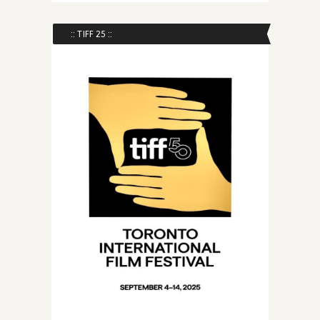
:: TIFF 25 ::