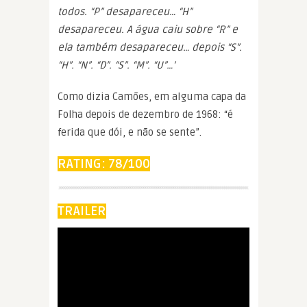
todos. “P” desapareceu… “H”
desapareceu. A água caiu sobre “R” e
ela também desapareceu… depois “S”.
“H”. “N”. “D”. “S”. “M”. “U”…’
Como dizia Camões, em alguma capa da
Folha depois de dezembro de 1968: “é
ferida que dói, e não se sente”.
RATING: 78/100
TRAILER