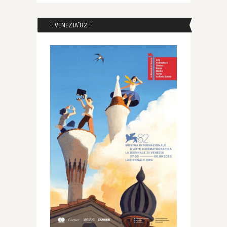
:: VENEZIA´82 ::