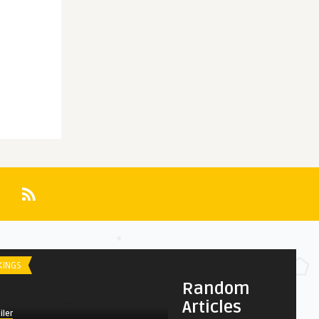
KINGS
AWARDS
Random
Articles
iler
Spoiler