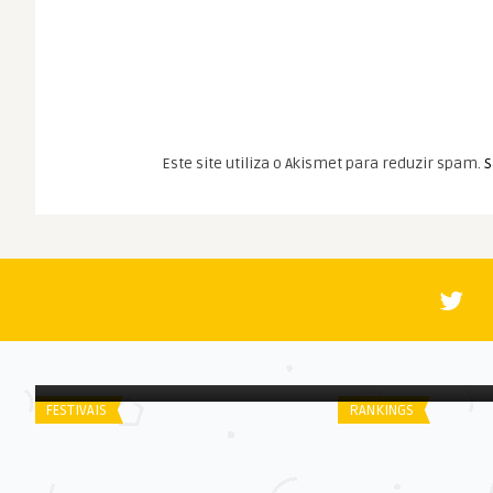
Este site utiliza o Akismet para reduzir spam.
S
Spoiler
Spoiler
40ª Mostra Internacional de
Ranking de Março 
Cinema | Programação – ...
FESTIVAIS
RANKINGS