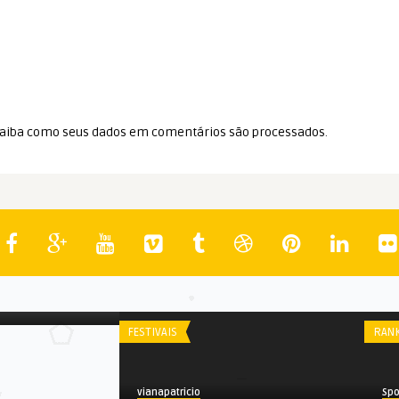
aiba como seus dados em comentários são processados
.
| 2013
FESTIVAIS
RAN
vianapatricio
Spo