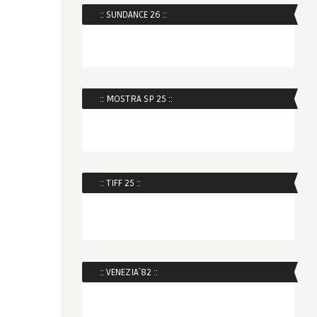
:: SUNDANCE 26 ::
:: MOSTRA SP 25 ::
:: TIFF 25 ::
:: VENEZIA´82 ::