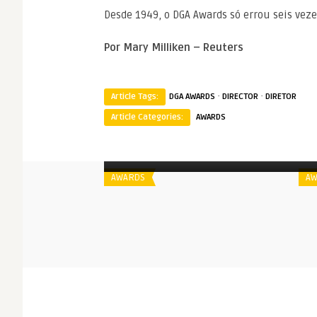
Desde 1949, o DGA Awards só errou seis veze
Por Mary Milliken – Reuters
·
·
Article Tags:
DGA AWARDS
DIRECTOR
DIRETOR
Article Categories:
AWARDS
Spoiler
S
Directors Guild Awards | 2018
AWARDS
AW