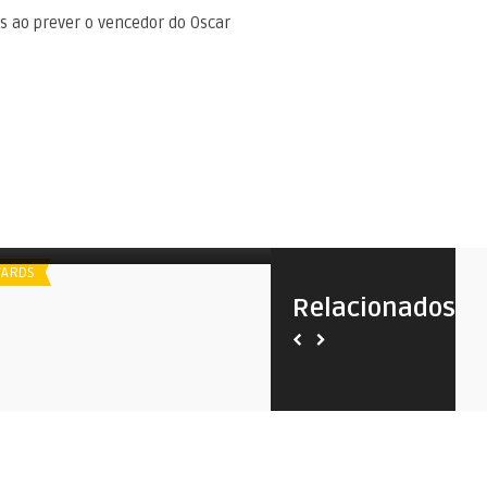
s ao prever o vencedor do Oscar
poiler
Indicados ao Directors Guild of
America Awards | 2018
ARDS
AWARDS
Relacionados
Spoiler
Directors Guild of America
2021