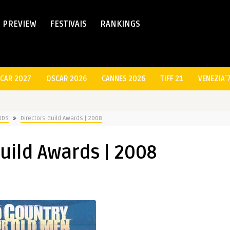
PREVIEW
FESTIVAIS
RANKINGS
CAR 2027
OSCAR 2026
CANNES 2026
TIFF 21
VENEZIA´
RDS
Directors Guild Awards | 2008
uild Awards | 2008