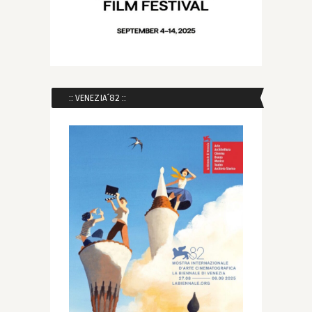
:: VENEZIA´82 ::