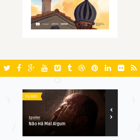
FILMES
RANKINGS
Spoiler
Spoiler
Não Há Mal Algum
Ranking de F