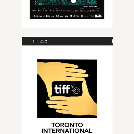
:: TIFF 25 ::