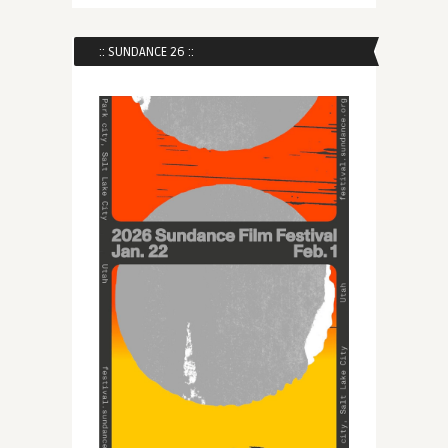
:: SUNDANCE 26 ::