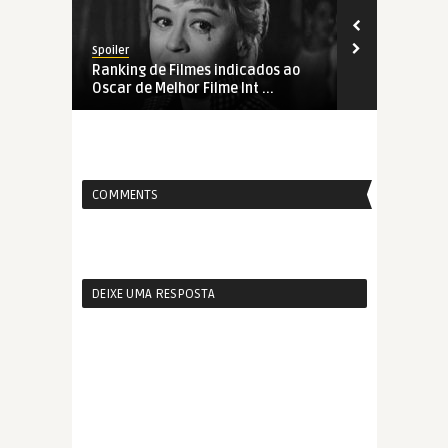
Spoiler
Spoiler
s ao
Ranking de Filmes indicados ao
Academia co
Oscar de Melhor Filme Int ...
membros
COMMENTS
DEIXE UMA RESPOSTA