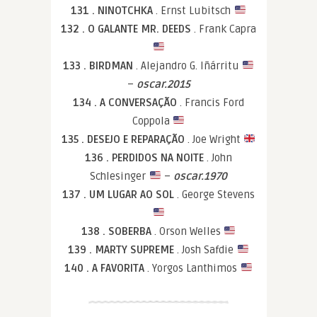
131 . NINOTCHKA
. Ernst Lubitsch
132 . O GALANTE MR. DEEDS
. Frank Capra
133 . BIRDMAN
. Alejandro G. Iñárritu
–
oscar.2015
134 . A CONVERSAÇÃO
. Francis Ford
Coppola
135 . DESEJO E REPARAÇÃO
. Joe Wright
136 . PERDIDOS NA NOITE
. John
Schlesinger
–
oscar.1970
137 . UM LUGAR AO SOL
. George Stevens
138 . SOBERBA
. Orson Welles
139 . MARTY SUPREME
. Josh Safdie
140 . A FAVORITA
. Yorgos Lanthimos