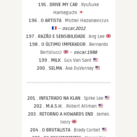
195 . DRIVE MY CAR
. Ryūsuke
Hamaguchi
196 . O ARTISTA
. Michel Hazanavicius
–
oscar.2012
197 . RAZÃO E SENSIBILIDADE
. Ang Lee
198 . O ÚLTIMO IMPERADOR
. Bernardo
Bertolucci
–
oscar.1988
199 . MILK
. Gus Van Sant
200 . SELMA
. Ava DuVernay
201 . INFILTRADO NA KLAN
. Spike Lee
202 . M.A.S.H.
. Robert Altman
203 . RETORNO A HOWARDS END
. James
Ivory
204 . O BRUTALISTA
. Brady Corbet