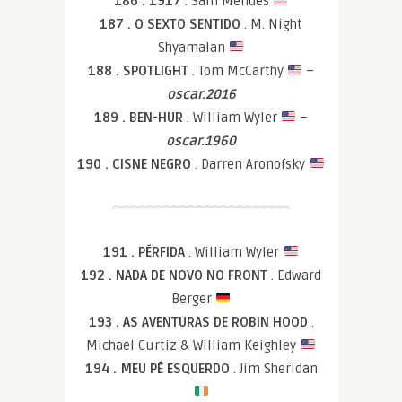
186 . 1917
. Sam Mendes
187 . O SEXTO SENTIDO
. M. Night
Shyamalan
188 . SPOTLIGHT
. Tom McCarthy
–
oscar.2016
189 . BEN-HUR
. William Wyler
–
oscar.1960
190 . CISNE NEGRO
. Darren Aronofsky
191 . PÉRFIDA
. William Wyler
192 . NADA DE NOVO NO FRONT
. Edward
Berger
193 . AS AVENTURAS DE ROBIN HOOD
.
Michael Curtiz & William Keighley
194 . MEU PÉ ESQUERDO
. Jim Sheridan