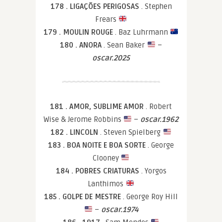
178 . LIGAÇÕES PERIGOSAS
. Stephen
Frears
179 . MOULIN ROUGE
. Baz Luhrmann
180 . ANORA
. Sean Baker
–
oscar.2025
181 . AMOR, SUBLIME AMOR
. Robert
Wise & Jerome Robbins
–
oscar.1962
182 . LINCOLN
. Steven Spielberg
183 . BOA NOITE E BOA SORTE
. George
Clooney
184 . POBRES CRIATURAS
. Yorgos
Lanthimos
185 . GOLPE DE MESTRE
. George Roy Hill
–
oscar.1974