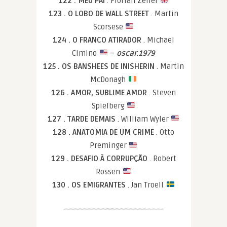
122 . MEU PAI
. Florian Zeller
123 . O LOBO DE WALL STREET
. Martin
Scorsese
124 . O FRANCO ATIRADOR
. Michael
Cimino
–
oscar.1979
125 . OS BANSHEES DE INISHERIN
. Martin
McDonagh
126 . AMOR, SUBLIME AMOR
. Steven
Spielberg
127 . TARDE DEMAIS
. William Wyler
128 . ANATOMIA DE UM CRIME
. Otto
Preminger
129 . DESAFIO À CORRUPÇÃO
. Robert
Rossen
130 . OS EMIGRANTES
. Jan Troell