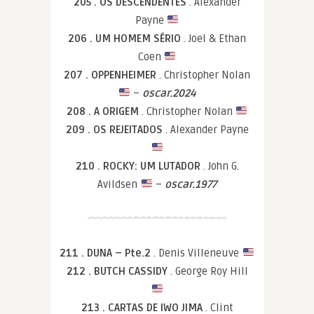
205 . OS DESCENDENTES
. Alexander
Payne
206 . UM HOMEM SÉRIO
. Joel & Ethan
Coen
207 . OPPENHEIMER
. Christopher Nolan
–
oscar.2024
208 . A ORIGEM
. Christopher Nolan
209 . OS REJEITADOS
. Alexander Payne
210 . ROCKY: UM LUTADOR
. John G.
Avildsen
–
oscar.1977
211 . DUNA – Pte.2
. Denis Villeneuve
212 . BUTCH CASSIDY
. George Roy Hill
213 . CARTAS DE IWO JIMA
. Clint