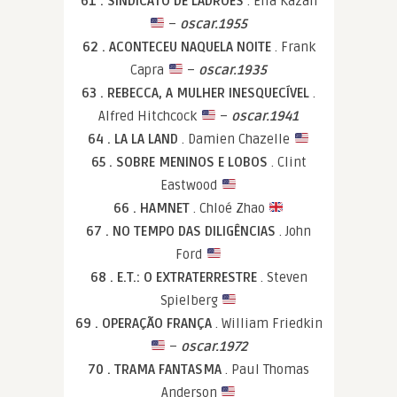
61 . SINDICATO DE LADRÕES
. Elia Kazan
–
oscar.1955
62 . ACONTECEU NAQUELA NOITE
. Frank
Capra
–
oscar.1935
63 . REBECCA, A MULHER INESQUECÍVEL
.
Alfred Hitchcock
–
oscar.1941
64 . LA LA LAND
. Damien Chazelle
65 . SOBRE MENINOS E LOBOS
. Clint
Eastwood
66 . HAMNET
. Chloé Zhao
67 . NO TEMPO DAS DILIGÊNCIAS
. John
Ford
68 . E.T.: O EXTRATERRESTRE
. Steven
Spielberg
69 . OPERAÇÃO FRANÇA
. William Friedkin
–
oscar.1972
70 . TRAMA FANTASMA
. Paul Thomas
Anderson