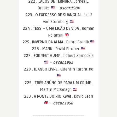
222 . LAÇOS DE TERNURA
. James L.
Brooks
–
oscar.1984
223 . O EXPRESSO DE SHANGHAI
. Josef
von Sternberg
224 . TESS – UMA LIÇÃO DE VIDA
. Roman
Polanski
225 . INVERNO DA ALMA
. Debra Granik
226 . MANK
. David Fincher
227 . FORREST GUMP
. Robert Zemeckis
–
oscar.1995
228 . DJANGO LIVRE
. Quentin Tarantino
229 . TRÊS ANÚNCIOS PARA UM CRIME
.
Martin McDonagh
230 . A PONTE DO RIO KWAI
. David Lean
–
oscar.1958