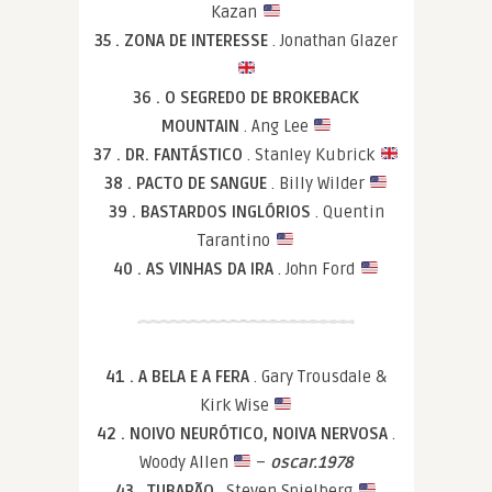
Kazan
35 . ZONA DE INTERESSE
. Jonathan Glazer
36 . O SEGREDO DE BROKEBACK
MOUNTAIN
. Ang Lee
37 . DR. FANTÁSTICO
. Stanley Kubrick
38 . PACTO DE SANGUE
. Billy Wilder
39 . BASTARDOS INGLÓRIOS
. Quentin
Tarantino
40 . AS VINHAS DA IRA
. John Ford
41 . A BELA E A FERA
. Gary Trousdale &
Kirk Wise
42 . NOIVO NEURÓTICO, NOIVA NERVOSA
.
Woody Allen
–
oscar.1978
43 . TUBARÃO
. Steven Spielberg