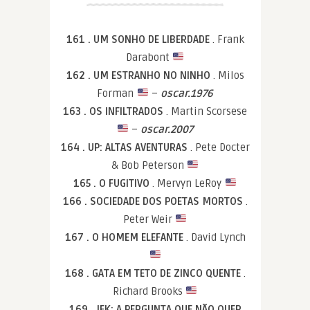
161 . UM SONHO DE LIBERDADE
. Frank
Darabont
162 . UM ESTRANHO NO NINHO
. Milos
Forman
–
oscar.1976
163 . OS INFILTRADOS
. Martin Scorsese
–
oscar.2007
164 . UP: ALTAS AVENTURAS
. Pete Docter
& Bob Peterson
165 . O FUGITIVO
. Mervyn LeRoy
166 . SOCIEDADE DOS POETAS MORTOS
.
Peter Weir
167 . O HOMEM ELEFANTE
. David Lynch
168 . GATA EM TETO DE ZINCO QUENTE
.
Richard Brooks
169 . JFK: A PERGUNTA QUE NÃO QUER