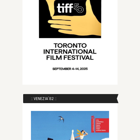
:: VENEZIA´82 ::