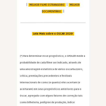
|
|
MELHOR FILME ESTRANGEIRO
MELHOR
|
DOCUMENTÁRIO
Leia Mais sobre o OSCAR 2020!
(*) Para determinar esse prognóstico, o SPOILER mede a
probabilidade de cada filme ser indicado, através de
uma amostragem estatística de vários oscarbuzzers,
critica, premiações precedentes e festivais
internacionais de como (e quanto) eles acertam (e
acertaram) em seus prognósticos anteriores para o
Oscar, agregado com alguns fatores de correção tais
como bilheteria, pedigree de produção, índice