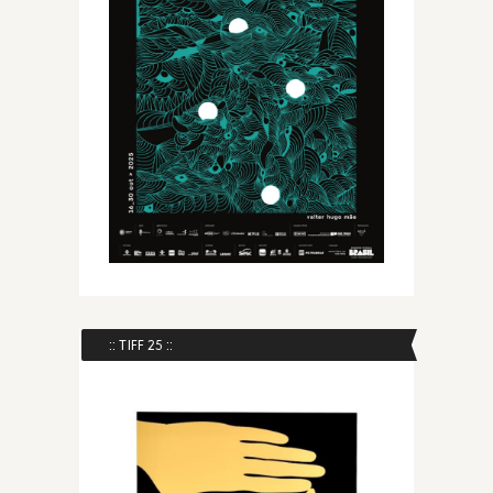
:: TIFF 25 ::