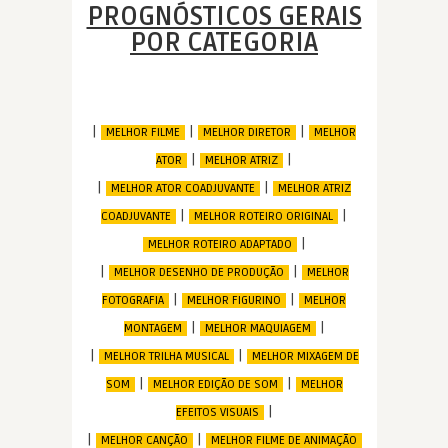
PROGNÓSTICOS GERAIS
POR CATEGORIA
|
|
|
MELHOR FILME
MELHOR DIRETOR
MELHOR
|
|
ATOR
MELHOR ATRIZ
|
|
MELHOR ATOR COADJUVANTE
MELHOR ATRIZ
|
|
COADJUVANTE
MELHOR ROTEIRO ORIGINAL
|
MELHOR ROTEIRO ADAPTADO
|
|
MELHOR DESENHO DE PRODUÇÃO
MELHOR
|
|
FOTOGRAFIA
MELHOR FIGURINO
MELHOR
|
|
MONTAGEM
MELHOR MAQUIAGEM
|
|
MELHOR TRILHA MUSICAL
MELHOR MIXAGEM DE
|
|
SOM
MELHOR EDIÇÃO DE SOM
MELHOR
|
EFEITOS VISUAIS
|
|
MELHOR CANÇÃO
MELHOR FILME DE ANIMAÇÃO