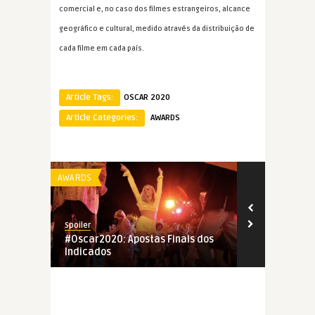
comercial e, no caso dos filmes estrangeiros, alcance
geográfico e cultural, medido através da distribuição de
cada filme em cada país.
Article Tags:
OSCAR 2020
Article Categories:
AWARDS
AWARDS
AWARDS
Spoiler
Spoiler
#Oscar2020: Apostas Finais dos
#Oscar2020:
Indicados
Novembro, 