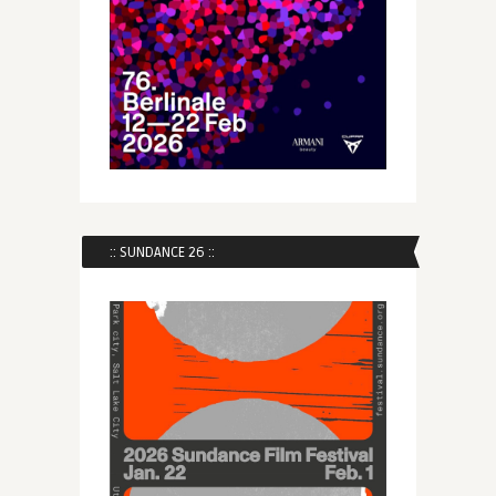
:: SUNDANCE 26 ::