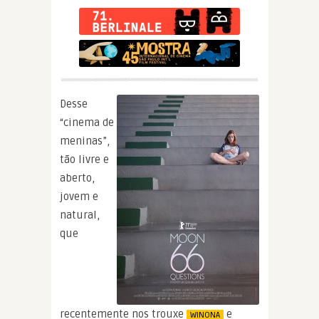
Desse
“cinema de
meninas”,
tão livre e
aberto,
jovem e
natural,
que
recentemente nos trouxe
e
WINONA