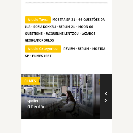
·
Article Tags:
MOSTRA SP 21
66 QUESTÕES DA
·
·
·
LUA
SOFIA KOKKALI
BERLIM 21
MOON 66
·
·
QUESTIONS
JACQUELINE LENTZOU
LAZAROS
GEORGAKOPOULOS
·
·
Article Categories:
REVIEW
BERLIM
MOSTRA
·
SP
FILMES LGBT
FILMES
FILMES
Spoiler
Spoiler
O Perdão
A Porta ao 