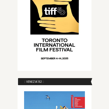
:: VENEZIA´82 ::