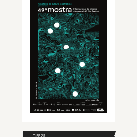
:: TIFF 25 ::