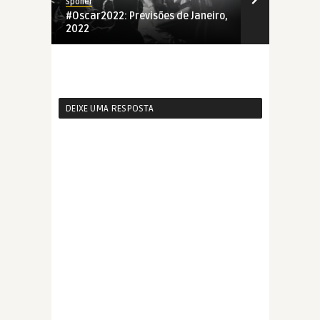
Spoiler
Spoiler
#Oscar2022: Previsões de Janeiro,
#Oscar2022:
2022
Novembro, 
DEIXE UMA RESPOSTA