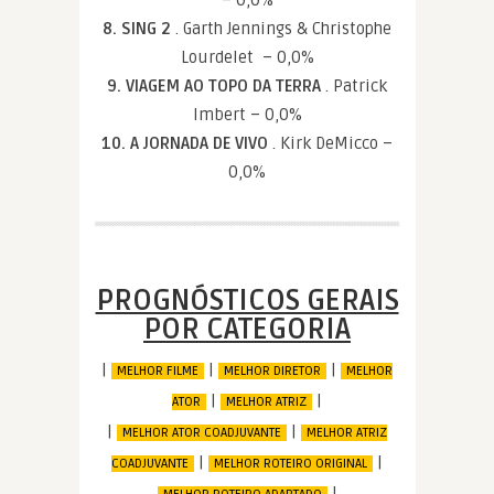
8. SING 2
. Garth Jennings & Christophe
Lourdelet – 0,0%
9. VIAGEM AO TOPO DA TERRA
. Patrick
Imbert – 0,0%
10. A JORNADA DE VIVO
. Kirk DeMicco –
0,0%
PROGNÓSTICOS GERAIS
POR CATEGORIA
|
|
|
MELHOR FILME
MELHOR DIRETOR
MELHOR
|
|
ATOR
MELHOR ATRIZ
|
|
MELHOR ATOR COADJUVANTE
MELHOR ATRIZ
|
|
COADJUVANTE
MELHOR ROTEIRO ORIGINAL
|