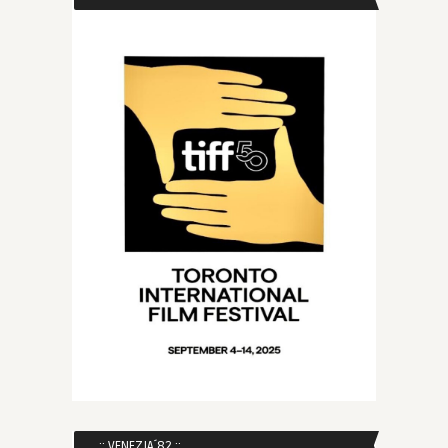
:: VENEZIA´82 ::