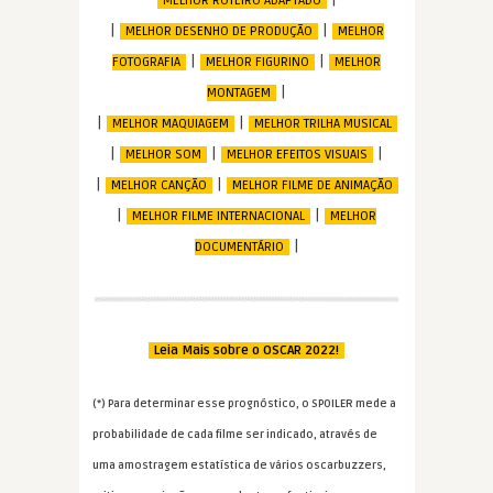
MELHOR ROTEIRO ADAPTADO
|
|
MELHOR DESENHO DE PRODUÇÃO
MELHOR
|
|
FOTOGRAFIA
MELHOR FIGURINO
MELHOR
|
MONTAGEM
|
|
MELHOR MAQUIAGEM
MELHOR TRILHA MUSICAL
|
|
|
MELHOR SOM
MELHOR EFEITOS VISUAIS
|
|
MELHOR CANÇÃO
MELHOR FILME DE ANIMAÇÃO
|
|
MELHOR FILME INTERNACIONAL
MELHOR
|
DOCUMENTÁRIO
Leia Mais sobre o OSCAR 2022!
(*) Para determinar esse prognóstico, o SPOILER mede a
probabilidade de cada filme ser indicado, através de
uma amostragem estatística de vários oscarbuzzers,