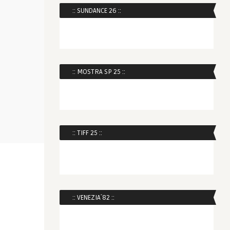
:: SUNDANCE 26 ::
:: MOSTRA SP 25 ::
:: TIFF 25 ::
:: VENEZIA´82 ::