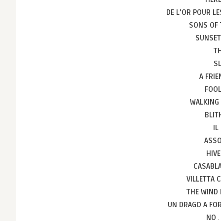
DE L’OR POUR L
SONS OF 
SUNSET
T
S
A FRIE
FOO
WALKING 
BLIT
I
ASSO
HIV
CASABL
VILLETTA 
THE WIND
UN DRAGO A FO
NO