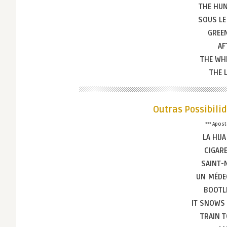
THE HU
SOUS LE 
GREE
AF
THE WH
THE 
Outras Possibili
*** Apos
LA HIJ
CIGAR
SAINT-
UN MÉDE
BOOTL
IT SNOWS
TRAIN 