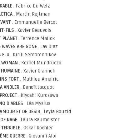
ORABLE
. Fabrice Du Welz
ÁCTICA
. Martín Rejtman
IVANT
. Emmanuelle Bercot
IT-FILS
. Xavier Beauvois
T PLANET
. Terrence Malick
 WAVES ARE GONE
. Lav Diaz
S FLU
. Kirill Serebrennikov
 A WOMAN
. Kornél Mundruczó
 HUMAINE
. Xavier Giannoli
INS FORT
. Mathieu Amalric
A ANDLER
. Benoît Jacquot
 PROJECT
. Kiyoshi Kurosawa
INQ DIABLES
. Léa Mysius
’AMOUR ET DE DÉSIR
. Leyla Bouzid
 OF RAGE
. Laura Baumeister
 TERRIBLE
. Oskar Roehler
IÈME GUERRE
. Giovanni Aloi