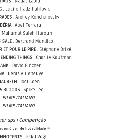
HAOS
. Nadav Lapid
IG
. Lucile Hadzihalilovic
RADES
. Andrey Konchalovsky
IBÉRIA
. Abel Ferrara
. Mahamat Saleh-Haroun
S SALE
. Bertrand Mandico
R ET POUR LE PIRE
. Stéphane Brizé
F ENDING THINGS
. Charlie Kaufman
ANK
. David Fincher
NA
. Denis Villeneuve
MACBETH
. Joel Coen
 5 BLOODS
. Spike Lee
FILME ITALIANO
FILME ITALIANO
ner ups | Competição
tas em Ordem de Probabilidade ***
 INNOCENTS
. Eskil Vogt