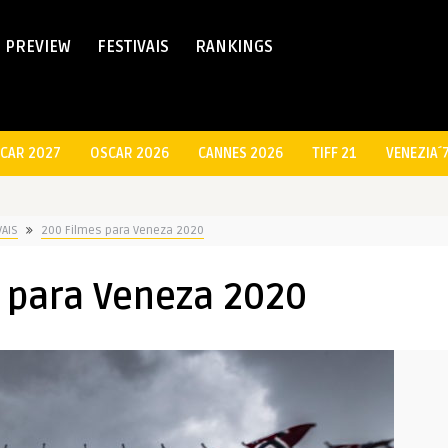
PREVIEW
FESTIVAIS
RANKINGS
CAR 2027
OSCAR 2026
CANNES 2026
TIFF 21
VENEZIA´
VAIS
200 Filmes para Veneza 2020
 para Veneza 2020