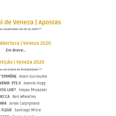
al de Veneza | Apostas
tas atualizadas em 05.01.2020 ***
 Abertura | Veneza 2020
Em Breve…
tição | Veneza 2020
tas em Ordem de Probabilidade ***
 T’EMMÈNE
. Alain Guiraudie
ENIR: PTE.II
. Joanna Hogg
YOU LIVE?
. Hayao Miyazaki
BECCA
. Ben Wheatley
IARA
. Jonas Carpignano
E FLEUR
. Santiago Mitre