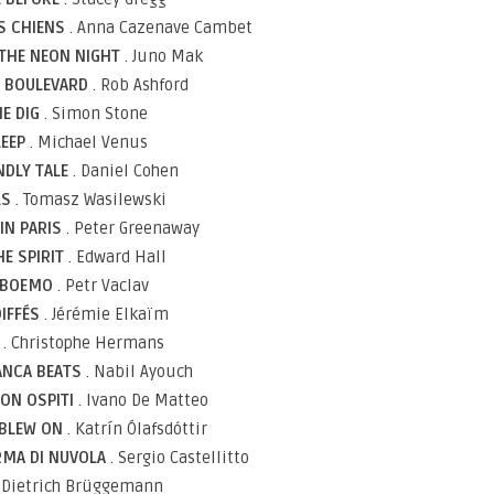
ES CHIENS
. Anna Cazenave Cambet
THE NEON NIGHT
. Juno Mak
 BOULEVARD
. Rob Ashford
HE DIG
. Simon Stone
LEEP
. Michael Venus
NDLY TALE
. Daniel Cohen
LS
. Tomasz Wasilewski
IN PARIS
. Peter Greenaway
HE SPIRIT
. Edward Hall
L BOEMO
. Petr Vaclav
IFFÉS
. Jérémie Elkaïm
E
. Christophe Hermans
ANCA BEATS
. Nabil Ayouch
CON OSPITI
. Ivano De Matteo
 BLEW ON
. Katrín Ólafsdóttir
RMA DI NUVOLA
. Sergio Castellitto
. Dietrich Brüggemann