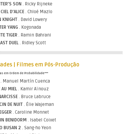
NTER’S SON
. Ricky Rijneke
CIEL D’ALICE
. Chloé Mazlo
N KNIGHT
. David Lowery
TER YANG
. Kogonada
ITE TIGER
. Ramin Bahrani
LAST DUEL
. Ridley Scott
dades | Filmes em Pós-Produção
tas em Ordem de Probabilidade***
A
. Manuel Martín Cuenca
E AU MIEL
. Kamir Aïnouz
NARCISSE
. Bruce Labruce
CIN DE NUIT
. Élie Wajeman
EGGER
. Caroline Monnet
 IN BENIDORM
. Isabel Coixet
TO BUSAN 2
. Sang-ho Yeon