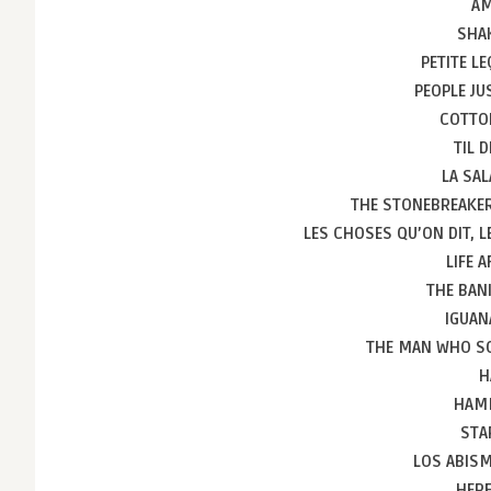
AM
SHA
PETITE L
PEOPLE J
COTTO
TIL 
LA SA
THE STONEBREAKE
LES CHOSES QU’ON DIT, 
LIFE 
THE BAN
IGUA
THE MAN WHO SO
H
HAM
STA
LOS ABIS
HER