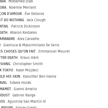
IRA
. Mohamed Diab
KIRA
. Noémie Merlant
EÇON D’AMOUR
. Ève Deboise
UST DO NOTHING
. Jack Clough
NTAIL
. Patrick Dickinson
DEATH
. Aharon Keshales
LAMANDRE
. Alex Carvalho
R
. Gianluca & Massimiliano De Serio
LES CHOSES QU’ON FAIT
. Emmanuel Mouret
AFTER DEATH
. Klaus Härö
ISHING
. Christopher Smith
NA TOKYO
. Kaan Müjdeci
LD HIS SKIN
. Kaouther Ben Hania
AVEL
. Slávek Horák
MAMET
. Gianni Amelio
RDUST
. Gabriel Range
MOS
. Agustina San Martín IV
E BEFORE
. Stacey Gregg