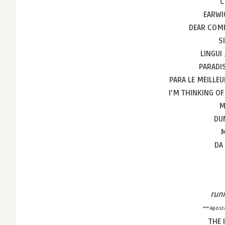
C
EARW
DEAR COM
S
LINGUI
PARADI
PARA LE MEILLEU
I’M THINKING O
M
DU
DA
run
*** Apos
THE