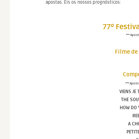
apostas. Eis os nossos prognósticos:
77º Festiv
*** Apos
Filme de
Compe
*** Apos
VIENS JE
THE SOUV
HOW DO 
RE
A CH
PETIT