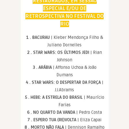
RESTAURADOS, EM SESSÃO
ESPECIAL E/OU DE
RETROSPECTIVA NO FESTIVAL DO
RIO
1 . BACURAU
| Kleber Mendonça Filho &
Juliano Dornelles
2 . STAR WARS: OS ÚLTIMOS JEDI
| Rian
Johnson
3 . ARÁBIA
| Affonso Uchoa & João
Dumans
4 . STAR WARS: O DESPERTAR DA FORÇA
|
J.J.Abrams
5 . HEBE: A ESTRELA DO BRASIL
| Maurício
Farias
6 . NO QUARTO DA VANDA
| Pedro Costa
7 . ESPERO TUA (RE)VOLTA
| Eliza Capai
8 . MORTO NÃO FALA
| Dennison Ramalho