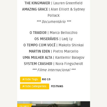
THE KINGMAKER
| Lauren Greenfield
AMAZING GRACE
| Alan Elliott & Sydney
Pollack
*** Documentário ***
O TRAIDOR
| Marco Bellocchio
OS MISERÁVEIS
| Ladj Ly
O TEMPO COM VOCÊ
| Makoto Shinkai
MARTIN EDEN
| Pietro Marcello
UMA MULHER ALTA
| Kantemir Balagov
SYSTEM CRASHER
| Nora Fingscheidt
*** Filme Internacional ***
Article Tags:
RIO 19
Article Categories:
FESTIVAIS
FILMES
FILMES LGBT