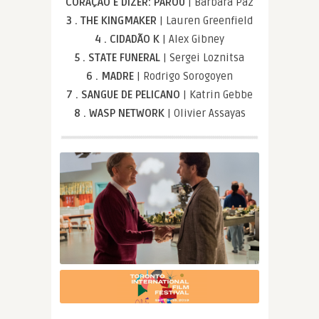
CORAÇÃO E DIZER: PAROU
| Bárbara Paz
3 . THE KINGMAKER
| Lauren Greenfield
4 . CIDADÃO K
| Alex Gibney
5 . STATE FUNERAL
| Sergei Loznitsa
6 . MADRE
| Rodrigo Sorogoyen
7 . SANGUE DE PELICANO
| Katrin Gebbe
8 . WASP NETWORK
| Olivier Assayas