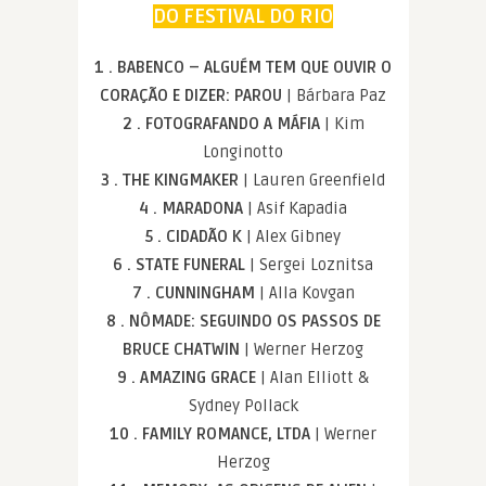
DO FESTIVAL DO RIO
1 . BABENCO – ALGUÉM TEM QUE OUVIR O
CORAÇÃO E DIZER: PAROU
| Bárbara Paz
2 . FOTOGRAFANDO A MÁFIA
| Kim
Longinotto
3 . THE KINGMAKER
| Lauren Greenfield
4 . MARADONA
| Asif Kapadia
5 . CIDADÃO K
| Alex Gibney
6 . STATE FUNERAL
| Sergei Loznitsa
7 . CUNNINGHAM
| Alla Kovgan
8 . NÔMADE: SEGUINDO OS PASSOS DE
BRUCE CHATWIN
| Werner Herzog
9 . AMAZING GRACE
| Alan Elliott &
Sydney Pollack
10 . FAMILY ROMANCE, LTDA
| Werner
Herzog