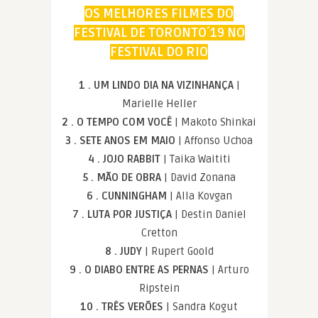
OS MELHORES FILMES DO
FESTIVAL DE TORONTO´19 NO
FESTIVAL DO RIO
1 . UM LINDO DIA NA VIZINHANÇA
|
Marielle Heller
2 . O TEMPO COM VOCÊ
| Makoto Shinkai
3 . SETE ANOS EM MAIO
| Affonso Uchoa
4 . JOJO RABBIT
| Taika Waititi
5 . MÃO DE OBRA
| David Zonana
6 . CUNNINGHAM
| Alla Kovgan
7 . LUTA POR JUSTIÇA
| Destin Daniel
Cretton
8 . JUDY
| Rupert Goold
9 . O DIABO ENTRE AS PERNAS
| Arturo
Ripstein
10 . TRÊS VERÕES
| Sandra Kogut