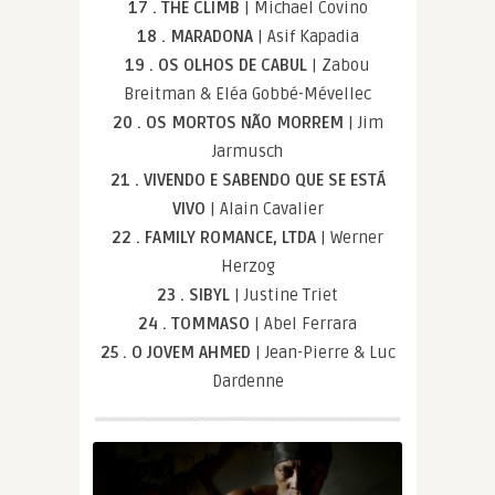
17 . THE CLIMB
| Michael Covino
18 . MARADONA
| Asif Kapadia
19 . OS OLHOS DE CABUL
| Zabou
Breitman & Eléa Gobbé-Mévellec
20 . OS MORTOS NÃO MORREM
| Jim
Jarmusch
21 . VIVENDO E SABENDO QUE SE ESTÁ
VIVO
| Alain Cavalier
22 . FAMILY ROMANCE, LTDA
| Werner
Herzog
23 . SIBYL
| Justine Triet
24 . TOMMASO
| Abel Ferrara
25 . O JOVEM AHMED
| Jean-Pierre & Luc
Dardenne