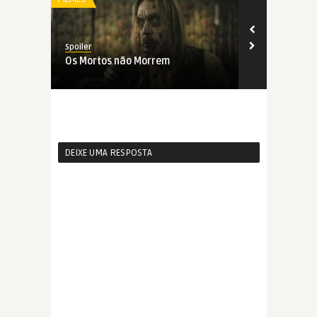
Spoiler
Spoiler
Os Mortos não Morrem
Matthias &
DEIXE UMA RESPOSTA