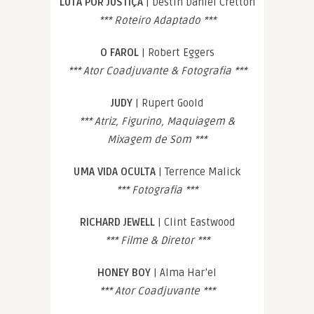
LUTA POR JUSTIÇA
| Destin Daniel Cretton
*** Roteiro Adaptado ***
O FAROL
| Robert Eggers
*** Ator Coadjuvante & Fotografia ***
JUDY
| Rupert Goold
*** Atriz, Figurino, Maquiagem &
Mixagem de Som ***
UMA VIDA OCULTA
| Terrence Malick
*** Fotografia ***
RICHARD JEWELL
| Clint Eastwood
*** Filme & Diretor ***
HONEY BOY
| Alma Har’el
*** Ator Coadjuvante ***