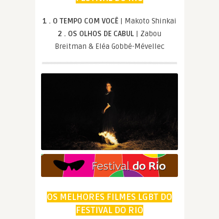
1 . O TEMPO COM VOCÊ
| Makoto Shinkai
2 . OS OLHOS DE CABUL
| Zabou
Breitman & Eléa Gobbé-Mévellec
OS MELHORES FILMES LGBT DO
FESTIVAL DO RIO