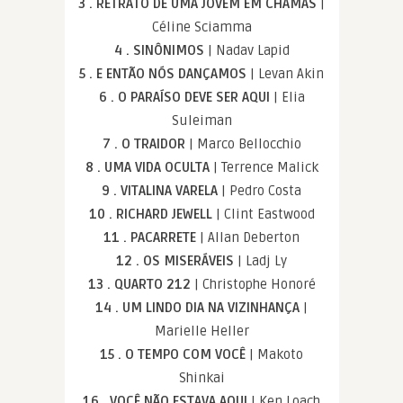
3 . RETRATO DE UMA JOVEM EM CHAMAS
|
Céline Sciamma
4 . SINÔNIMOS
| Nadav Lapid
5 . E ENTÃO NÓS DANÇAMOS
| Levan Akin
6 . O PARAÍSO DEVE SER AQUI
| Elia
Suleiman
7 . O TRAIDOR
| Marco Bellocchio
8 . UMA VIDA OCULTA
| Terrence Malick
9 . VITALINA VARELA
| Pedro Costa
10 . RICHARD JEWELL
| Clint Eastwood
11 . PACARRETE
| Allan Deberton
12 . OS MISERÁVEIS
| Ladj Ly
13 . QUARTO 212
| Christophe Honoré
14 . UM LINDO DIA NA VIZINHANÇA
|
Marielle Heller
15 . O TEMPO COM VOCÊ
| Makoto
Shinkai
16 . VOCÊ NÃO ESTAVA AQUI
| Ken Loach