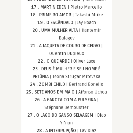
17 . MARTIN EDEN
| Pietro Marcello
18 . PRIMEIRO AMOR
| Takashi Miike
19 . O ESCÂNDALO
| Jay Roach
20 . UMA MULHER ALTA
| Kantemir
Balagov
21 . A JAQUETA DE COURO DE CERVO
|
Quentin Dupieux
22 . O QUE ARDE
| Oliver Laxe
23 . DEUS É MULHER E SEU NOME É
PETÚNIA
| Teona Strugar Mitevska
24 . ZOMBI CHILD
| Bertrand Bonello
25 . SETE ANOS EM MAIO
| Affonso Uchoa
26 . A GAROTA COM A PULSEIRA
|
Stéphane Demoustier
27 . O LAGO DO GANSO SELVAGEM
| Diao
Yi’nan
28 . A INTERRUPÇÃO
| Lav Diaz