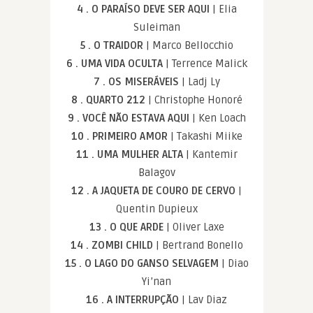
4 . O PARAÍSO DEVE SER AQUI
| Elia
Suleiman
5 . O TRAIDOR
| Marco Bellocchio
6 . UMA VIDA OCULTA
| Terrence Malick
7 . OS MISERÁVEIS
| Ladj Ly
8 . QUARTO 212
| Christophe Honoré
9 . VOCÊ NÃO ESTAVA AQUI
| Ken Loach
10 . PRIMEIRO AMOR
| Takashi Miike
11 . UMA MULHER ALTA
| Kantemir
Balagov
12 . A JAQUETA DE COURO DE CERVO
|
Quentin Dupieux
13 . O QUE ARDE
| Oliver Laxe
14 . ZOMBI CHILD
| Bertrand Bonello
15 . O LAGO DO GANSO SELVAGEM
| Diao
Yi’nan
16 . A INTERRUPÇÃO
| Lav Diaz