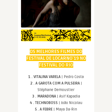
OS MELHORES FILMES DO
FESTIVAL DE LOCARNO´19 NO
FESTIVAL DO RIO
1 . VITALINA VARELA
| Pedro Costa
2 . A GAROTA COM A PULSEIRA
|
Stéphane Demoustier
3 . MARADONA
| Asif Kapadia
4 . TECHNOBOSS
| João Nicolau
5 . A FEBRE
| Maya Da-Rin