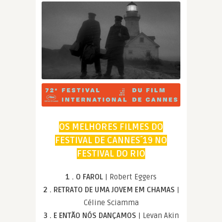
OS MELHORES FILMES DO
FESTIVAL DE CANNES´19 NO
FESTIVAL DO RIO
1 . O FAROL
| Robert Eggers
2 . RETRATO DE UMA JOVEM EM CHAMAS
|
Céline Sciamma
3 . E ENTÃO NÓS DANÇAMOS
| Levan Akin