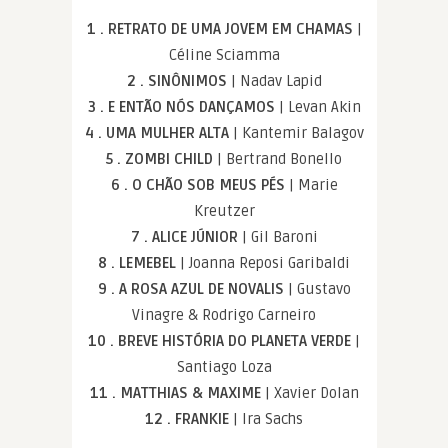
1 . RETRATO DE UMA JOVEM EM CHAMAS
|
Céline Sciamma
2 . SINÔNIMOS
| Nadav Lapid
3 . E ENTÃO NÓS DANÇAMOS
| Levan Akin
4 . UMA MULHER ALTA
| Kantemir Balagov
5 . ZOMBI CHILD
| Bertrand Bonello
6 . O CHÃO SOB MEUS PÉS
| Marie
Kreutzer
7 . ALICE JÚNIOR
| Gil Baroni
8 . LEMEBEL
| Joanna Reposi Garibaldi
9 . A ROSA AZUL DE NOVALIS
| Gustavo
Vinagre & Rodrigo Carneiro
10 . BREVE HISTÓRIA DO PLANETA VERDE
|
Santiago Loza
11 . MATTHIAS & MAXIME
| Xavier Dolan
12 . FRANKIE
| Ira Sachs