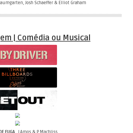
Baumgarten, Josh Schaeffer & Elliot Graham
em | Comédia ou Musical
DE FUGA
. J.Amos & P.Machliss