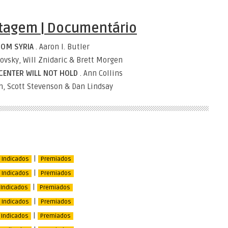
tagem | Documentário
ROM SYRIA
. Aaron I. Butler
ovsky, Will Znidaric & Brett Morgen
 CENTER WILL NOT HOLD
. Ann Collins
in, Scott Stevenson & Dan Lindsay
|
Indicados
Premiados
|
Indicados
Premiados
|
Indicados
Premiados
|
Indicados
Premiados
|
Indicados
Premiados