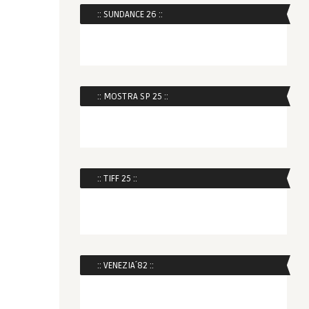
:: SUNDANCE 26 ::
:: MOSTRA SP 25 ::
:: TIFF 25 ::
:: VENEZIA´82 ::