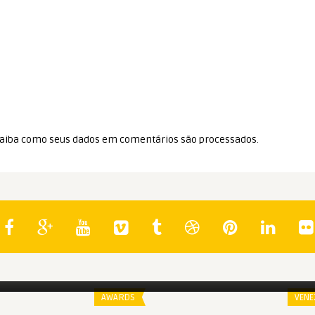
aiba como seus dados em comentários são processados
.
Spoiler
Spo
bro | 2012
Oscar 2026: Melhor Roteiro
Spi
Adaptado
AWARDS
VENE