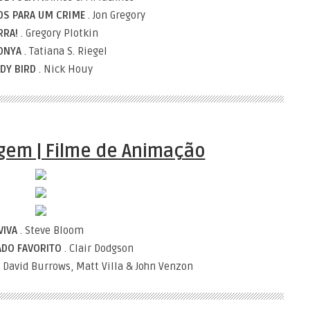
OS PARA UM CRIME
. Jon Gregory
RRA!
. Gregory Plotkin
TONYA
. Tatiana S. Riegel
DY BIRD
. Nick Houy
em | Filme de Animação
VIVA
. Steve Bloom
DO FAVORITO
. Clair Dodgson
 David Burrows, Matt Villa & John Venzon