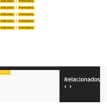
|
Indicados
Premiados
|
Indicados
Premiados
|
Indicados
Premiados
|
Indicados
Premiados
|
Indicados
Premiados
poiler
Spoiler
Indicados ao American Cinema
American Cinema Editors A
Editors Awards | Eddie 2019
Eddie 2021
ARDS
AWARDS
Relacionados