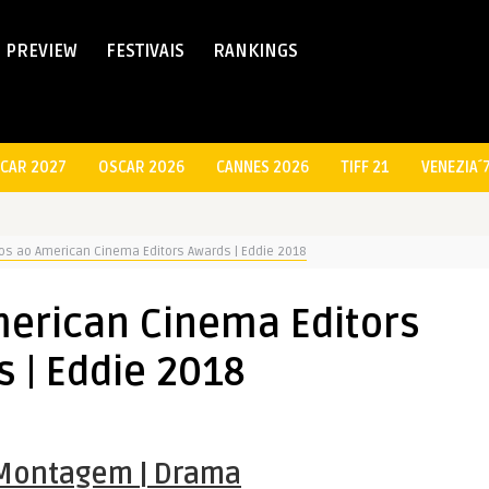
PREVIEW
FESTIVAIS
RANKINGS
CAR 2027
OSCAR 2026
CANNES 2026
TIFF 21
VENEZIA´
os ao American Cinema Editors Awards | Eddie 2018
merican Cinema Editors
 | Eddie 2018
Montagem | Drama