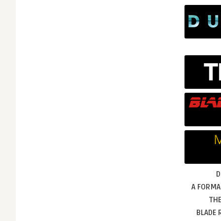
D
A FORMA
THE
BLADE 