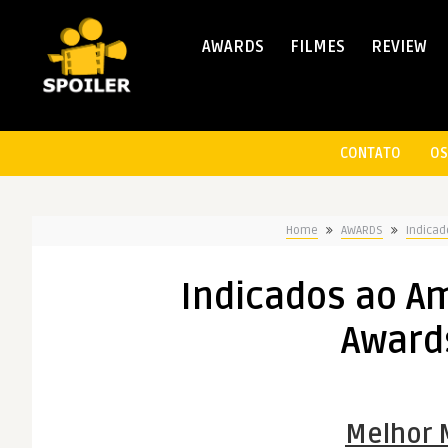
AWARDS
FILMES
REVIEW
CONTATO
OS
Home
AWARDS
Indicad
Indicados ao A
Awards
Melhor 