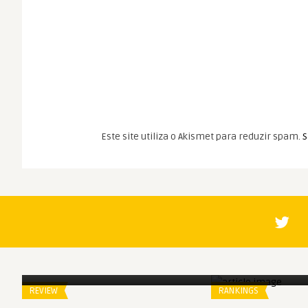
Este site utiliza o Akismet para reduzir spam.
S
Spoiler
Spoiler
L’Espèce Explosive
Ranking de Dezem
REVIEW
RANKINGS