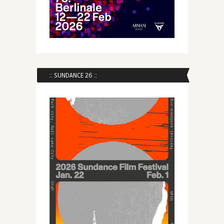
:: SUNDANCE 26 ::