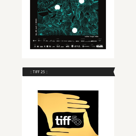
:: TIFF 25 ::