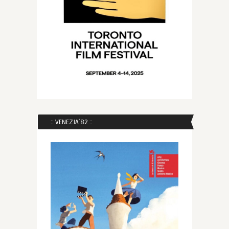
:: VENEZIA´82 ::