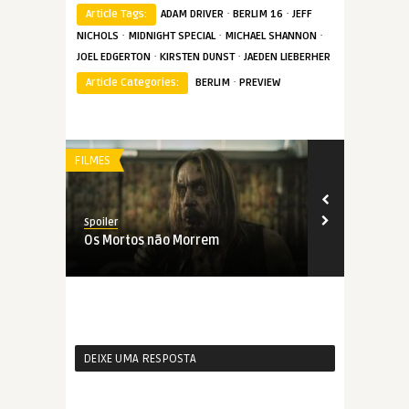
·
·
Article Tags:
ADAM DRIVER
BERLIM 16
JEFF
·
·
·
NICHOLS
MIDNIGHT SPECIAL
MICHAEL SHANNON
·
·
JOEL EDGERTON
KIRSTEN DUNST
JAEDEN LIEBERHER
·
Article Categories:
BERLIM
PREVIEW
FILMES
FILMES
Spoiler
Spoiler
Os Mortos não Morrem
História de
DEIXE UMA RESPOSTA