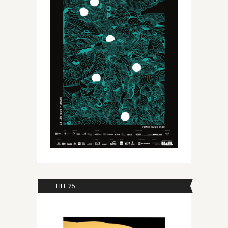
:: TIFF 25 ::