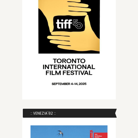
:: VENEZIA´82 ::