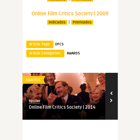
Online Film Critics Society | 2009
|
Indicados
Premiados
Article Tags:
OFCS
Article Categories:
AWARDS
AWARDS
AWARDS
Spoiler
Spoiler
Online Film Critics Society | 2014
Online Film C