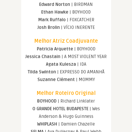
Edward Norton
| BIRDMAN
Ethan Hawke
| BOYHOOD
Mark Ruffalo
| FOXCATCHER
Josh Brolin
| VÍCIO INERENTE
Melhor Atriz Coadjuvante
Patricia Arquette
| BOYHOOD
Jessica Chastain
| A MOST VIOLENT YEAR
Agata Kulesza
| IDA
Tilda Swinton
| EXPRESSO DO AMANHÃ
Suzanne Clément
| MOMMY
Melhor Roteiro Original
BOYHOOD
| Richard Linklater
O GRANDE HOTEL BUDAPESTE
| Wes
Anderson & Hugo Guinness
WHIPLASH
| Damien Chazelle
SELMA
| Ava DuVernay & Paul Webb