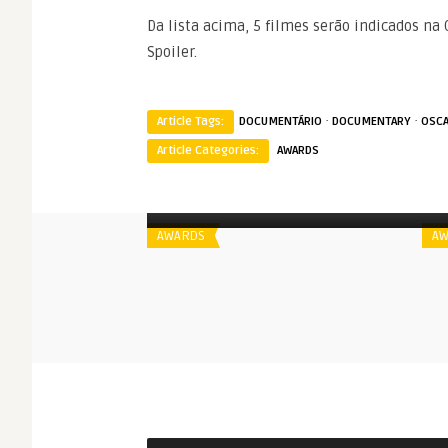
Da lista acima, 5 filmes serão indicados na
Spoiler.
·
·
Article Tags:
DOCUMENTÁRIO
DOCUMENTARY
OSCA
Article Categories:
AWARDS
Spoiler
S
10 Documentários em Curta-
Metragem para o Oscar 2016
AWARDS
AW