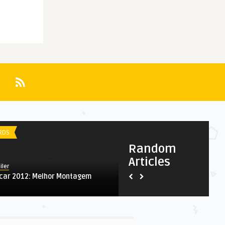
RDS
AWARDS
Random
Articles
iler
Spoiler
car 2012: Melhor Montagem
Oscar 2011: Melhor Atriz
Coadjuvante