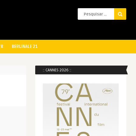
78
BERLINALE 21
:: CANNES 2026 ::