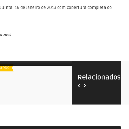
 Quinta, 16 de Janeiro de 2013 com cobertura completa do
R 2014
poiler
IDA Awards | 2014
ARDS
AWARDS
Relacionados
Spoiler
10 Documentários em Curt
Metragem para o Oscar 20