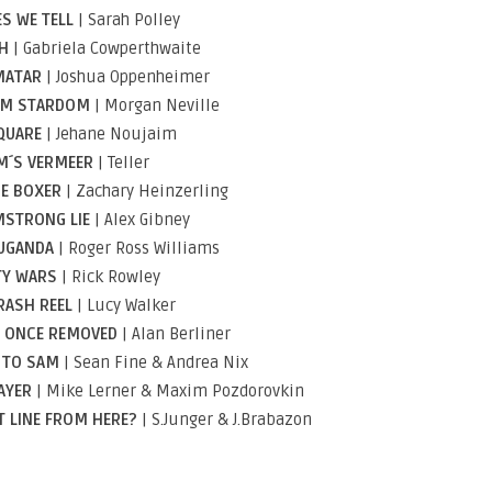
S WE TELL
| Sarah Polley
H
| Gabriela Cowperthwaite
MATAR
| Joshua Oppenheimer
OM STARDOM
| Morgan Neville
QUARE
| Jehane Noujaim
M´S VERMEER
| Teller
HE BOXER
| Zachary Heinzerling
MSTRONG LIE
| Alex Gibney
UGANDA
| Roger Ross Williams
TY WARS
| Rick Rowley
RASH REEL
| Lucy Walker
N ONCE REMOVED
| Alan Berliner
 TO SAM
| Sean Fine & Andrea Nix
AYER
| Mike Lerner & Maxim Pozdorovkin
T LINE FROM HERE?
| S.Junger & J.Brabazon