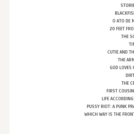
STORIE
BLACKFIS
O ATO DE 
20 FEET FR
THE S
TI
CUTIE AND T
THE AR
GOD LOVES 
DIR
THE C
FIRST COUSI
LIFE ACCORDING
PUSSY RIOT: A PUNK PR
WHICH WAY IS THE FRON