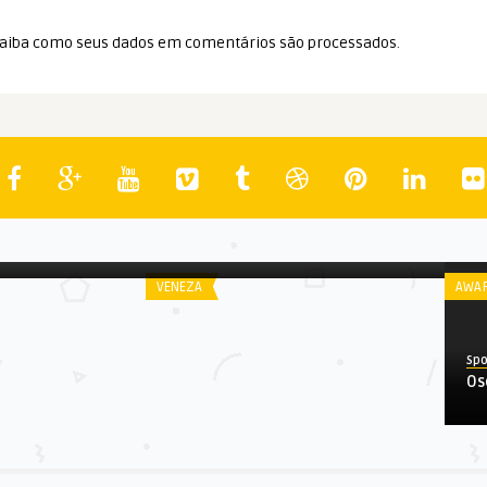
aiba como seus dados em comentários são processados
.
Spoiler
ma Audio Society
Nomadland
VENEZA
AWA
Spo
Os