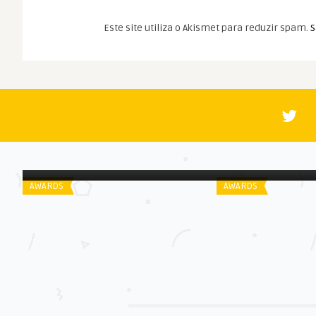
Este site utiliza o Akismet para reduzir spam.
S
Spoiler
Spoiler
Houston Film Critics | 2012
Indicados ao Cine
Awards | 2014
AWARDS
AWARDS