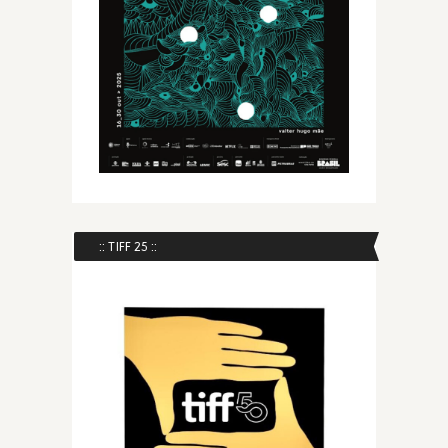
:: TIFF 25 ::