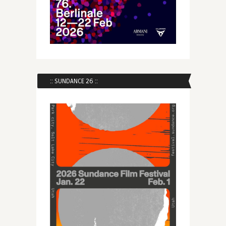
:: SUNDANCE 26 ::