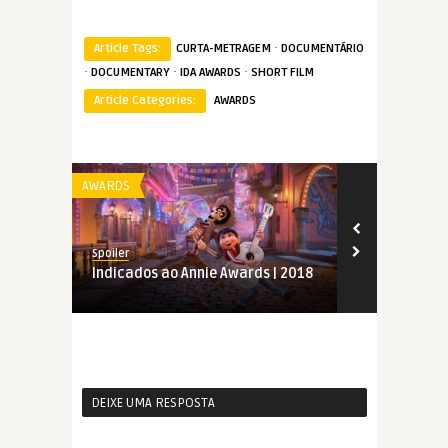
·
Article Tags:
CURTA-METRAGEM
DOCUMENTÁRIO
·
·
·
DOCUMENTARY
IDA AWARDS
SHORT FILM
Article Categories:
AWARDS
AWARDS
AWARDS
Spoiler
Spoiler
Indicados ao Annie Awards | 2018
Annie Award
DEIXE UMA RESPOSTA