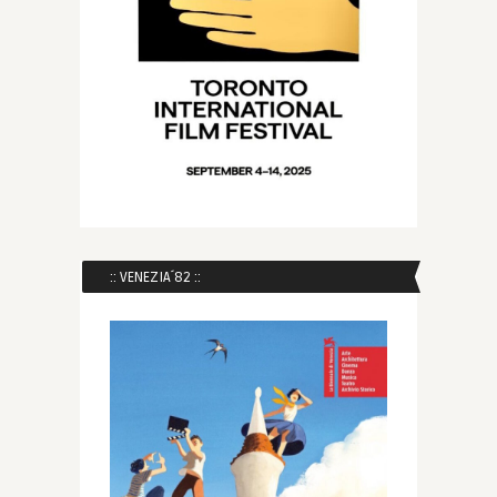
:: VENEZIA´82 ::