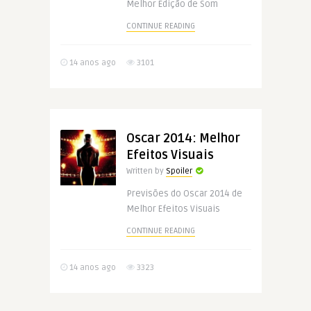
Melhor Edição de Som
CONTINUE READING
14 anos ago
3101
Oscar 2014: Melhor
Efeitos Visuais
Written by
Spoiler
Previsões do Oscar 2014 de
Melhor Efeitos Visuais
CONTINUE READING
14 anos ago
3323