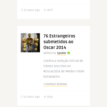
13 anos ago
2577
76 Estrangeiros
submetidos ao
Oscar 2014
Written by
Spoiler
Confira a Seleção Oficial de
Filmes inscritos no
#Oscar2014 de Melhor Filme
Estrangeiro
CONTINUE READING
13 anos ago
3541