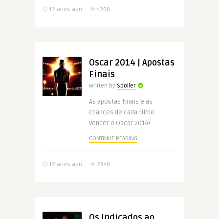
12 anos ago
4208
Oscar 2014 | Apostas
Finais
Written by
Spoiler
As apostas finais e as
chances de cada filme
vencer o Oscar 2014!
CONTINUE READING
12 anos ago
2940
Os Indicados ao