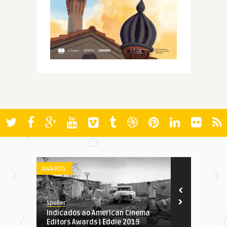
AWARDS
FILMES
Spoiler
Spoiler
Indicados ao American Cinema
Zona de Int
Editors Awards | Eddie 2019