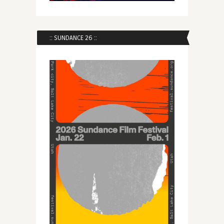
:: SUNDANCE 26 ::