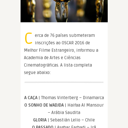
C
erca de 76 países submeteram
inscrições ao OSCAR 2016 de
Melhor Filme Estrangeiro, informou a
Academia de Artes e Ciências
Cinematográficas. A lista completa
segue abaixo:
A CAÇA
| Thomas Vinterberg – Dinamarca
O SONHO DE WADJDA
| Haifaa Al Mansour
– Arábia Saudita
GLORIA
| Sebastián Lelio – Chile
O PASSADO
| Asghar Farhadi – Irã