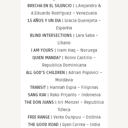
BRECHA EN EL SILENCIO
| L.Alejandro &
A.Eduardo Rodríguez – Venezuela
15 AÑOS Y UN DIA
| Gracia Querejeta –
Espanha
BLIND INTERSECTIONS
| Lara Saba –
Líbano
I AM YOURS
| Iram Haq – Noruega
QUIEN MANDA?
| Ronni Castillo –
Republica Dominicana
ALL GOD’S CHILDREN
| Adrian Popovici –
Moldávia
TRANSIT
| Hannah Espia – Filipinas
SANG KIAI
| Rako Prijanto – Indonesia
THE DON JUANS
| Jiri Menzel – Republica
Tcheca
FREE RANGE
| Veiko Ounpuu – Estônia
THE GOOD ROAD
| Gyan Correa – India