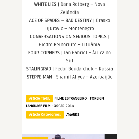
WHITE LIES
| Dana Rotberg – Nova
Zelândia
ACE OF SPADES – BAD DESTINY
| Drasko
Djurovic – Montenegro
CONVERSATIONS ON SERIOUS TOPICS
|
Giedre Beinoriute – Lituânia
FOUR CORNERS
| Ian Gabriel – África do
Sul
STALINGRAD
| Fedor Bondarchuk – Rússia
STEPPE MAN
| Shamil Aliyev – Azerbaijão
·
Article Tags:
FILME ESTRANGEIRO
FOREIGN
·
LANGUAGE FILM
OSCAR 2014
Article Categories:
AWARDS