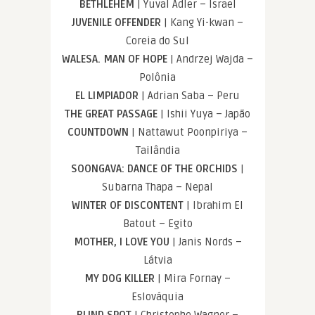
BETHLEHEM
| Yuval Adler – Israel
JUVENILE OFFENDER
| Kang Yi-kwan –
Coreia do Sul
WALESA. MAN OF HOPE
| Andrzej Wajda –
Polônia
EL LIMPIADOR
| Adrian Saba – Peru
THE GREAT PASSAGE
| Ishii Yuya – Japão
COUNTDOWN
| Nattawut Poonpiriya –
Tailândia
SOONGAVA: DANCE OF THE ORCHIDS
|
Subarna Thapa – Nepal
WINTER OF DISCONTENT
| Ibrahim El
Batout – Egito
MOTHER, I LOVE YOU
| Janis Nords –
Látvia
MY DOG KILLER
| Mira Fornay –
Eslováquia
BLIND SPOT
| Christophe Wagner –