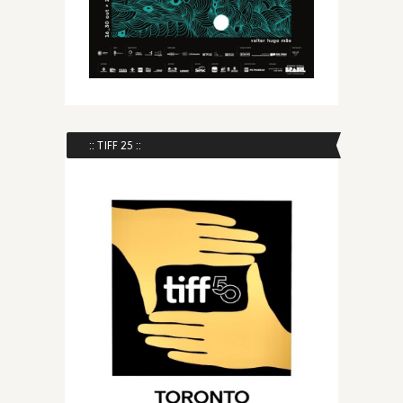
:: TIFF 25 ::