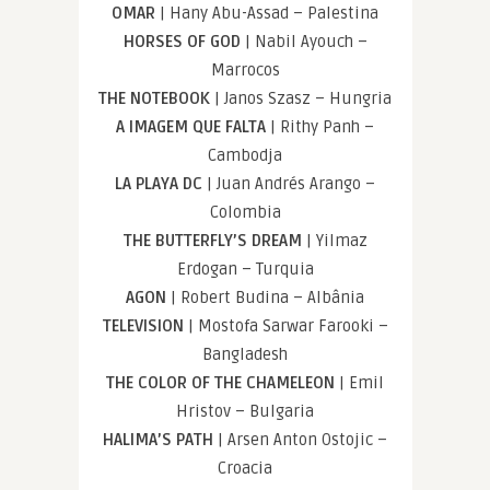
OMAR
| Hany Abu-Assad – Palestina
HORSES OF GOD
| Nabil Ayouch –
Marrocos
THE NOTEBOOK
| Janos Szasz – Hungria
A IMAGEM QUE FALTA
| Rithy Panh –
Cambodja
LA PLAYA DC
| Juan Andrés Arango –
Colombia
THE BUTTERFLY’S DREAM
| Yilmaz
Erdogan – Turquia
AGON
| Robert Budina – Albânia
TELEVISION
| Mostofa Sarwar Farooki –
Bangladesh
THE COLOR OF THE CHAMELEON
| Emil
Hristov – Bulgaria
HALIMA’S PATH
| Arsen Anton Ostojic –
Croacia