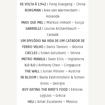
DE VOLTA À 1942
| Feng Xiaogang – China
BORGMAN
| Alex van Warmerdam –
Holanda
MAIS QUE MEL
| Markus Imhoof – Suiça
GABRIELLE
| Louise Archambault –
Canadá
UM EPISÓDIO NA VIDA DE UM CATADOR DE
FERRO-VELHO
| Danis Tanovic – Bósnia
CIRCLES
| Srdan Golubovic – Sérvia
METRO MANILA
| Sean Ellis – Inglaterra
ILO ILO
| Anthony Chen – Cingapura
THE WALL
| Julian Pölsler – Austria
IN BLOOM
| Nana Ekvtimishvili & Simon
Gross – Georgia
BOY EATING THE BIRD’S FOOD
| Ektoras
Lygizos – Grécia
HELI
| Amat Escalante – Mexico