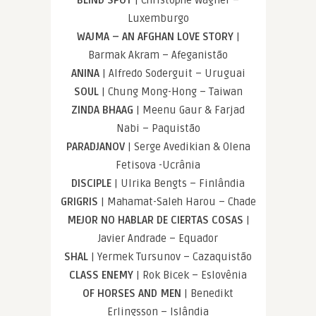
Luxemburgo
WAJMA – AN AFGHAN LOVE STORY
|
Barmak Akram – Afeganistão
ANINA
| Alfredo Soderguit – Uruguai
SOUL
| Chung Mong-Hong – Taiwan
ZINDA BHAAG
| Meenu Gaur & Farjad
Nabi – Paquistão
PARADJANOV
| Serge Avedikian & Olena
Fetisova -Ucrânia
DISCIPLE
| Ulrika Bengts – Finlândia
GRIGRIS
| Mahamat-Saleh Harou – Chade
MEJOR NO HABLAR DE CIERTAS COSAS
|
Javier Andrade – Equador
SHAL
| Yermek Tursunov – Cazaquistão
CLASS ENEMY
| Rok Bicek – Eslovênia
OF HORSES AND MEN
| Benedikt
Erlingsson – Islândia