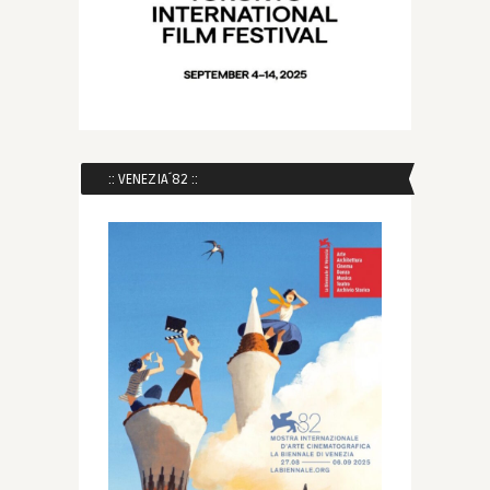
:: VENEZIA´82 ::