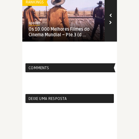
RANKINGS
RANKINGS
Spoiler
Spoiler
Os 10.000 Melhores Filmes do
Os 10.000 M
Cinema Mundial – Pte.3 (d ...
Cinema Mundi
COMMENTS
DEIXE UMA RESPOSTA