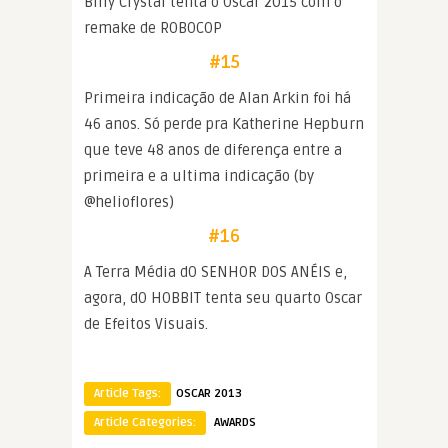
Billy Crystal tenta o Oscar 2015 com o
remake de ROBOCOP
#15
Primeira indicação de Alan Arkin foi há
46 anos. Só perde pra Katherine Hepburn
que teve 48 anos de diferença entre a
primeira e a ultima indicação (by
@helioflores)
#16
A Terra Média dO SENHOR DOS ANÉIS e,
agora, dO HOBBIT tenta seu quarto Oscar
de Efeitos Visuais.
Article Tags:
OSCAR 2013
Article Categories:
AWARDS