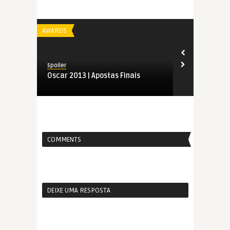
AWARDS
AWARDS
Spoiler
Spoiler
Oscar 2013 | Apostas Finais
Os Indicado
COMMENTS
DEIXE UMA RESPOSTA