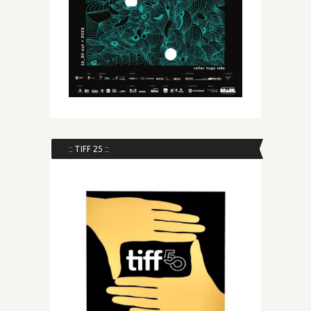
:: TIFF 25 ::