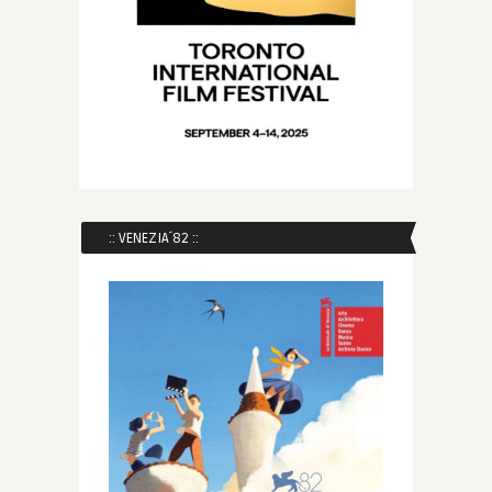
:: VENEZIA´82 ::