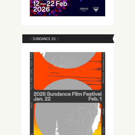
:: SUNDANCE 26 ::