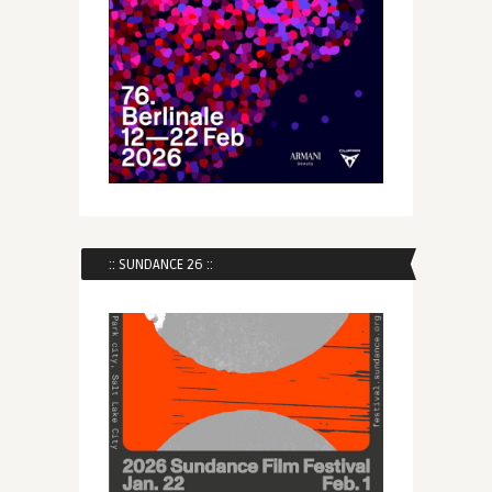
:: SUNDANCE 26 ::