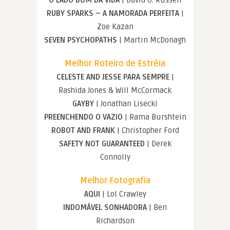
O LADO BOM DA VIDA
| David O. Russell
RUBY SPARKS – A NAMORADA PERFEITA
|
Zoe Kazan
SEVEN PSYCHOPATHS
| Martin McDonagh
Melhor Roteiro de Estréia
CELESTE AND JESSE PARA SEMPRE
|
Rashida Jones & Will McCormack
GAYBY
| Jonathan Lisecki
PREENCHENDO O VAZIO
| Rama Burshtein
ROBOT AND FRANK
| Christopher Ford
SAFETY NOT GUARANTEED
| Derek
Connolly
Melhor Fotografia
AQUI
| Lol Crawley
INDOMÁVEL SONHADORA
| Ben
Richardson