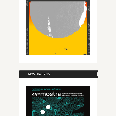
:: MOSTRA SP 25 ::