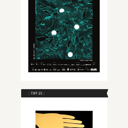
:: TIFF 25 ::