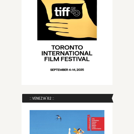
:: VENEZIA´82 ::