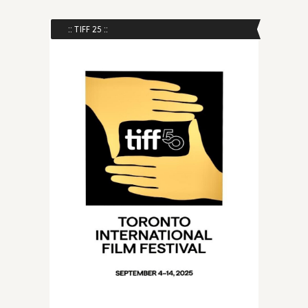
:: TIFF 25 ::