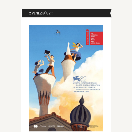
:: VENEZIA´82 ::