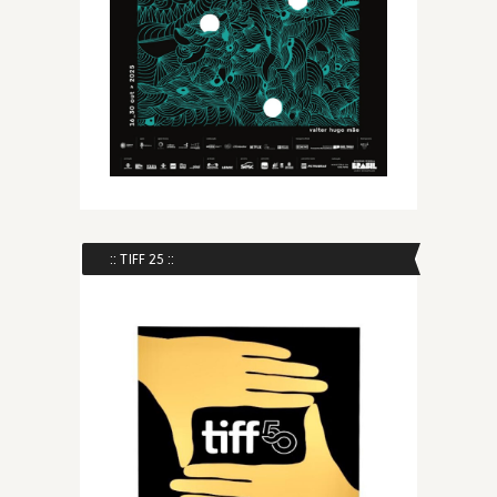
:: TIFF 25 ::