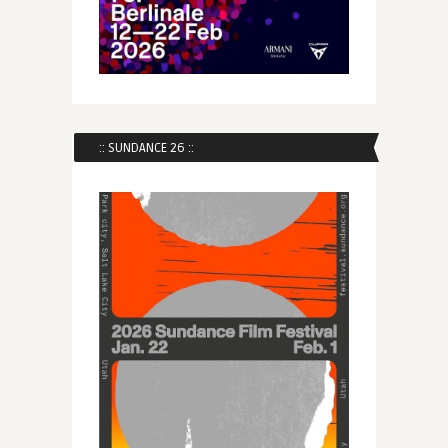
:: SUNDANCE 26 ::