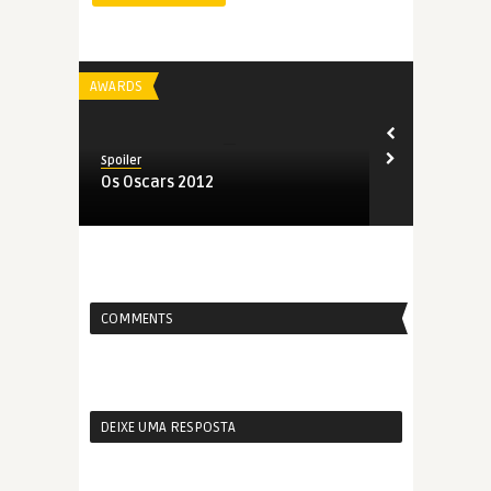
AWARDS
AWARDS
Spoiler
Spoiler
ecoce
Os Oscars 2012
Oscar 2012 |
COMMENTS
DEIXE UMA RESPOSTA