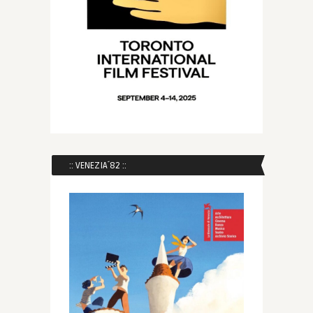
:: VENEZIA´82 ::