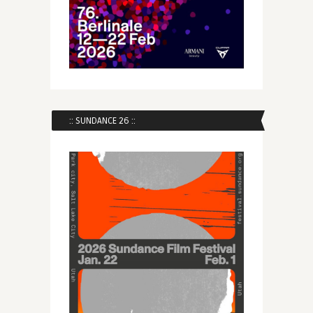
:: SUNDANCE 26 ::