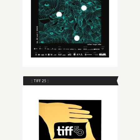
:: TIFF 25 ::