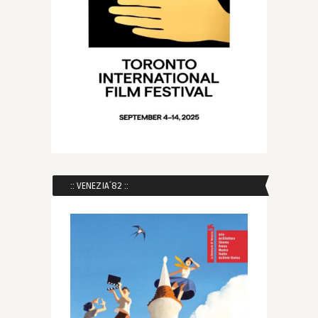
:: VENEZIA´82 ::