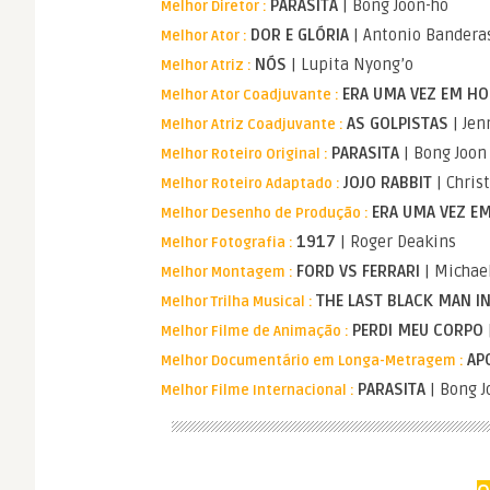
PARASITA
| Bong Joon-ho
Melhor Diretor :
DOR E GLÓRIA
| Antonio Bandera
Melhor Ator :
NÓS
| Lupita Nyong’o
Melhor Atriz :
ERA UMA VEZ EM H
Melhor Ator Coadjuvante :
AS GOLPISTAS
| Jen
Melhor Atriz Coadjuvante :
PARASITA
| Bong Joon
Melhor Roteiro Original :
JOJO RABBIT
| Chris
Melhor Roteiro Adaptado :
ERA UMA VEZ 
Melhor Desenho de Produção :
1917
| Roger Deakins
Melhor Fotografia :
FORD VS FERRARI
| Michae
Melhor Montagem :
THE LAST BLACK MAN I
Melhor Trilha Musical :
PERDI MEU CORPO
Melhor Filme de Animação :
AP
Melhor Documentário em Longa-Metragem :
PARASITA
| Bong 
Melhor Filme Internacional :