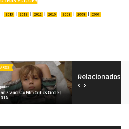
UTRAS EDIÇÕES
|
|
|
|
|
|
|
2013
2012
2011
2010
2009
2008
2007
ARDS
AWARDS
Relacionados
poiler
Spoiler
San Francisco Film Critics Circle |
San Francisco Film Critics C
2014
2020