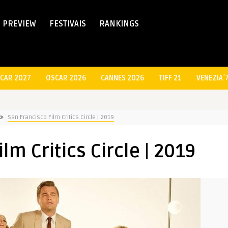
PREVIEW
FESTIVAIS
RANKINGS
CAR 2027
OSCAR 2026
CANNES 2026
TIFF 21
VENEZIA´
San Francisco Film Critics Circle | 2019
lm Critics Circle | 2019