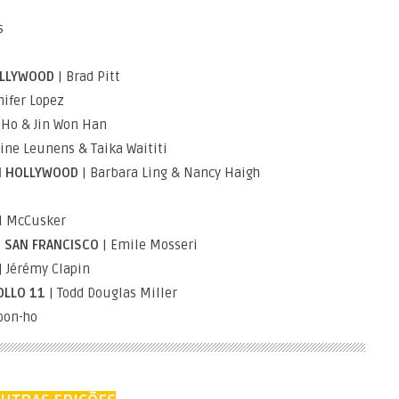
s
OLLYWOOD
| Brad Pitt
nifer Lopez
 Ho & Jin Won Han
tine Leunens & Taika Waititi
EM HOLLYWOOD
| Barbara Ling & Nancy Haigh
l McCusker
N SAN FRANCISCO
| Emile Mosseri
| Jérémy Clapin
OLLO 11
| Todd Douglas Miller
Joon-ho