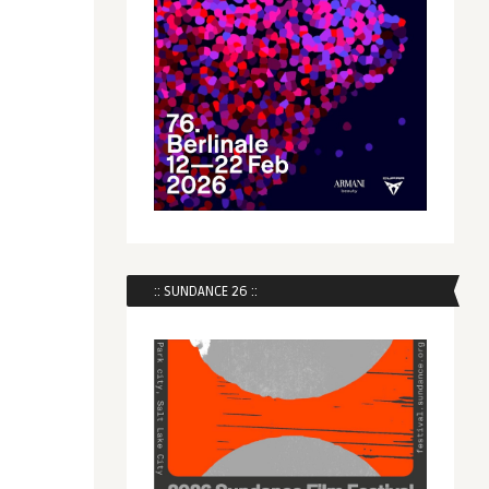
:: SUNDANCE 26 ::