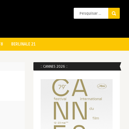
78
BERLINALE 21
:: CANNES 2026 ::