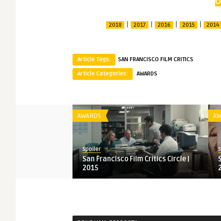
O
|
|
|
|
2018
2017
2016
2015
2014
Article Tags:
SAN FRANCISCO FILM CRITICS
Article Categories:
AWARDS
AWARDS
AW
Spoiler
S
San Francisco Film Critics Circle |
2015