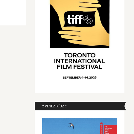
:: VENEZIA´82 ::